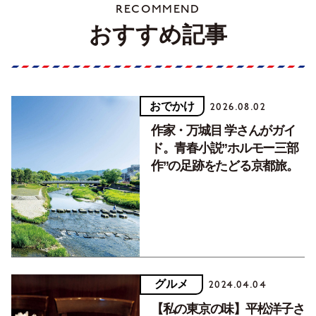
RECOMMEND
おすすめ記事
おでかけ
2026.08.02
作家・万城目 学さんがガイ
ド。青春小説”ホルモー三部
作”の足跡をたどる京都旅。
グルメ
2024.04.04
【私の東京の味】平松洋子さ