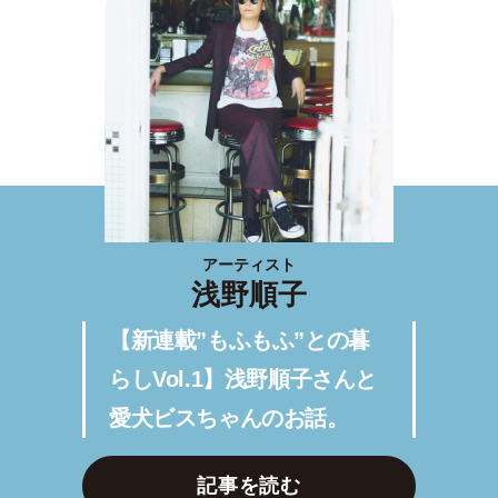
アーティスト
浅野順子
【新連載”もふもふ”との暮
らしVol.1】浅野順子さんと
愛犬ビスちゃんのお話。
記事を読む