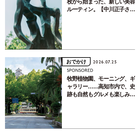
枚から始まった、新しい美容
ルーティン。【中川正子さん
フォトエッセイVol.2】
おでかけ
2026.07.25
SPONSORED
牧野植物園、モーニング、ギ
ャラリー……高知市内で、史
跡も自然もグルメも楽しみ尽
くす！【地元の本屋さんとつ
くった町歩きガイド／高知編
Part1】