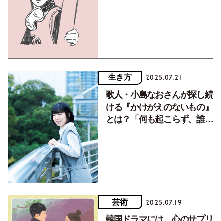
葉です」
生き方
2025.07.21
歌人・小島なおさんが探し続
ける『かけがえのないもの』
とは？「何も起こらず、誰に
も知られない日常の連続こ
そ…」
芸術
2025.07.19
韓国ドラマには、心のサプリ