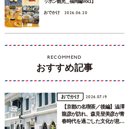
ッポン観光＿福岡編Vol.1】
おでかけ
2026.06.20
RECOMMEND
おすすめ記事
おでかけ
2026.07.19
【京都の名喫茶／後編】澁澤
龍彦が訪れ、森見登美彦が青
春時代を過ごした文化が息づ
く居場所。