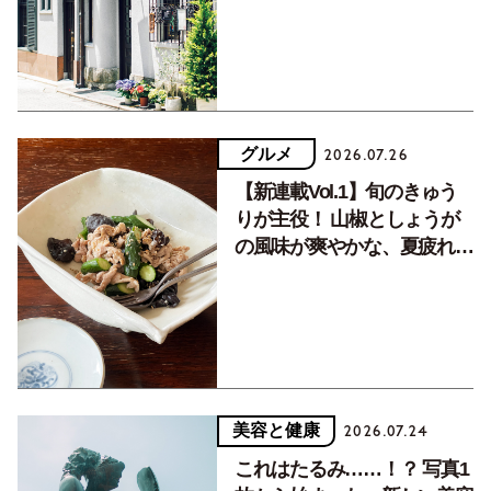
グルメ
2026.07.26
【新連載Vol.1】旬のきゅう
りが主役！ 山椒としょうが
の風味が爽やかな、夏疲れを
癒す10分おかず
美容と健康
2026.07.24
これはたるみ……！？ 写真1