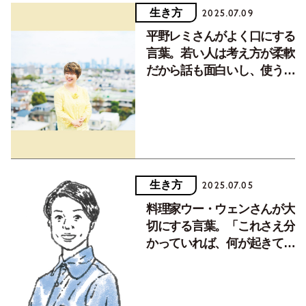
生き方
2025.07.09
平野レミさんがよく口にする
言葉。若い人は考え方が柔軟
だから話も面白いし、使う言
葉も興味津々
生き方
2025.07.05
料理家ウー・ウェンさんが大
切にする言葉。「これさえ分
かっていれば、何が起きても
気持ちがぶれずにいられる」