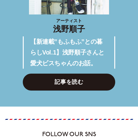
アーティスト
浅野順子
【新連載”もふもふ”との暮
らしVol.1】浅野順子さんと
愛犬ビスちゃんのお話。
記事を読む
FOLLOW OUR SNS