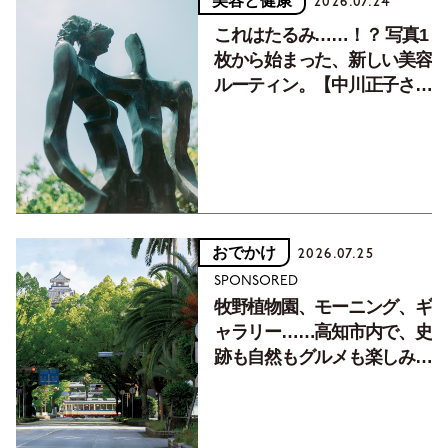
美容と健康
2026.07.24
これはたるみ……！？ 写真1
枚から始まった、新しい美容
ルーティン。【中川正子さん
フォトエッセイVol.2】
おでかけ
2026.07.25
SPONSORED
牧野植物園、モーニング、ギ
ャラリー……高知市内で、史
跡も自然もグルメも楽しみ尽
くす！【地元の本屋さんとつ
くった町歩きガイド／高知編
Part1】