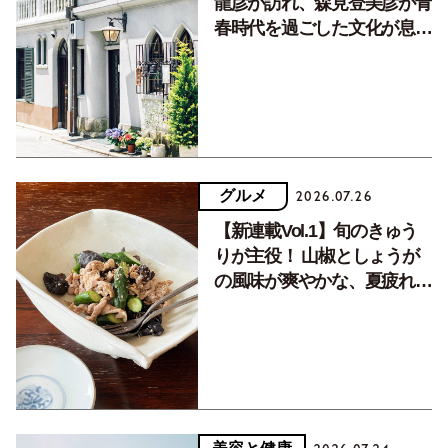
龍彦が訪れ、森見登美彦が青
春時代を過ごした文化が息づ
く居場所。
グルメ
2026.07.26
【新連載Vol.1】旬のきゅう
りが主役！ 山椒としょうが
の風味が爽やかな、夏疲れを
癒す10分おかず