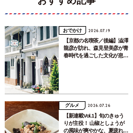
おすすめ記事
おでかけ
2026.07.19
【京都の名喫茶／後編】澁澤
龍彦が訪れ、森見登美彦が青
春時代を過ごした文化が息づ
く居場所。
グルメ
2026.07.26
【新連載Vol.1】旬のきゅう
りが主役！ 山椒としょうが
の風味が爽やかな、夏疲れを