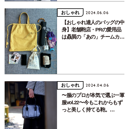
おしゃれ
2024.06.06
【おしゃれ達人のバッグの中
身】老舗鞄店・PRの愛用品
は贔屓の「あの」チームカラ
ー
おしゃれ
2024.04.06
〜服のプロが本気で選ぶ一軍
服vol.22〜今もこれからもず
っと美しく持てる鞄。
『SOMBRELO』オリジナル
レザーバッグ