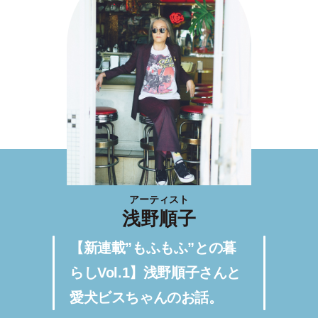
アーティスト
浅野順子
【新連載”もふもふ”との暮
らしVol.1】浅野順子さんと
愛犬ビスちゃんのお話。