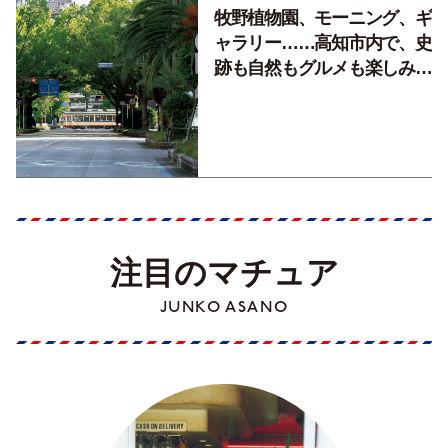
牧野植物園、モーニング、ギ
ャラリー……高知市内で、史
跡も自然もグルメも楽しみ尽
くす！【地元の本屋さんとつ
くった町歩きガイド／高知編
Part1】
注目のマチュア
JUNKO ASANO