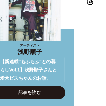
アーティスト
浅野順子
【新連載”もふもふ”との暮
らしVol.1】浅野順子さんと
愛犬ビスちゃんのお話。
記事を読む