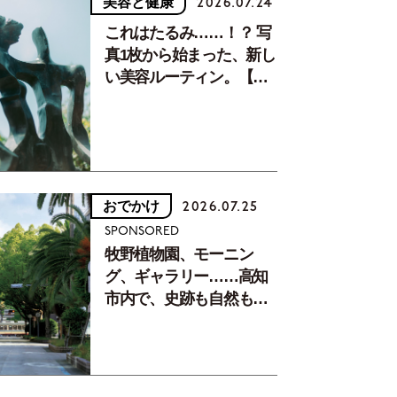
美容と健康
2026.07.24
これはたるみ……！？ 写
真1枚から始まった、新し
い美容ルーティン。【中
川正子さんフォトエッセ
イVol.2】
おでかけ
2026.07.25
SPONSORED
牧野植物園、モーニン
グ、ギャラリー……高知
市内で、史跡も自然もグ
ルメも楽しみ尽くす！
【地元の本屋さんとつく
った町歩きガイド／高知
編Part1】