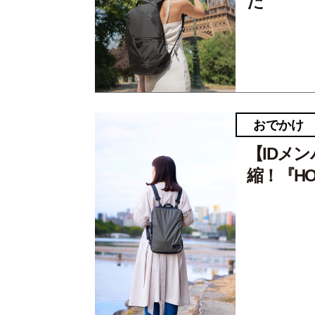
た
おでかけ
【IDメ
縮！『H