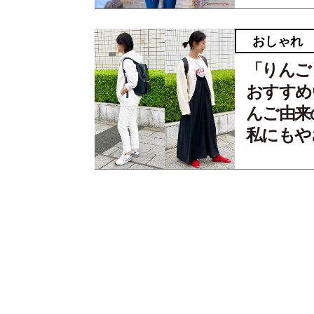
おしゃれ
「りんご
おすすめ
んご由来
私にもや