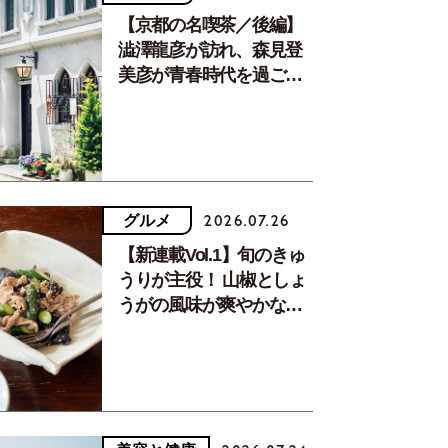
【京都の名喫茶／後編】
澁澤龍彦が訪れ、森見登
美彦が青春時代を過ごし
た文化が息づく居場所。
グルメ
2026.07.26
【新連載Vol.1】旬のきゅ
うりが主役！ 山椒としょ
うがの風味が爽やかな、
夏疲れを癒す10分おかず