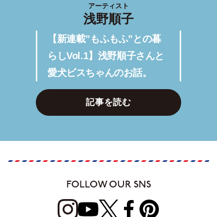
アーティスト
浅野順子
【新連載”もふもふ”との暮
らしVol.1】浅野順子さんと
愛犬ビスちゃんのお話。
記事を読む
FOLLOW OUR SNS