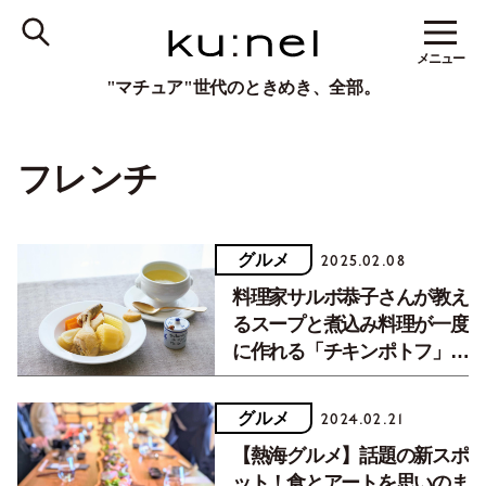
メニュー
"マチュア"世代のときめき、全部。
フレンチ
グルメ
2025.02.08
料理家サルボ恭子さんが教え
るスープと煮込み料理が一度
に作れる「チキンポトフ」の
作り方【アンコール記事】
グルメ
2024.02.21
【熱海グルメ】話題の新スポ
ット！食とアートを思いのま