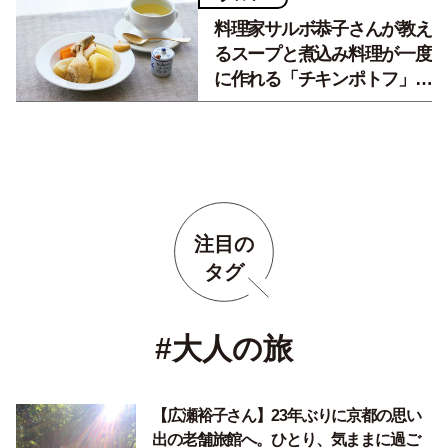
料理家サルボ恭子さんが教え
るスープと煮込み料理が一度
に作れる「チキンポトフ」の
作り方
注目の
タグ
#大人の旅
【広瀬裕子さん】23年ぶりに京都の思い
出の老舗旅館へ。ひとり、気ままに過ご