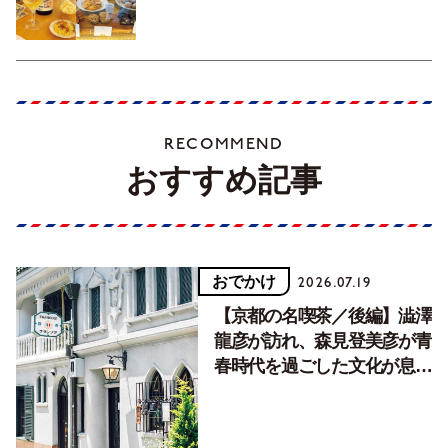
RECOMMEND
おすすめ記事
おでかけ
2026.07.19
【京都の名喫茶／後編】澁澤
龍彦が訪れ、森見登美彦が青
春時代を過ごした文化が息づ
く居場所。