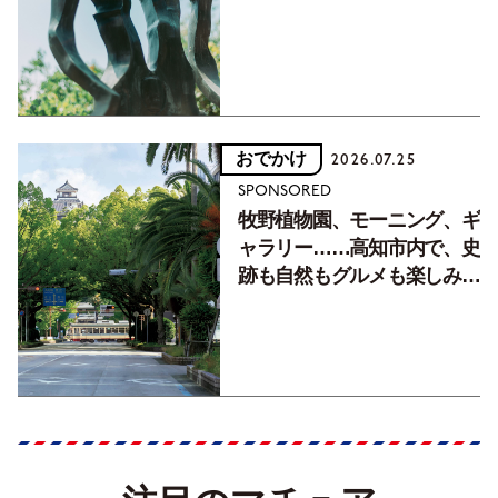
フォトエッセイVol.2】
おでかけ
2026.07.25
SPONSORED
牧野植物園、モーニング、ギ
ャラリー……高知市内で、史
跡も自然もグルメも楽しみ尽
くす！【地元の本屋さんとつ
くった町歩きガイド／高知編
Part1】