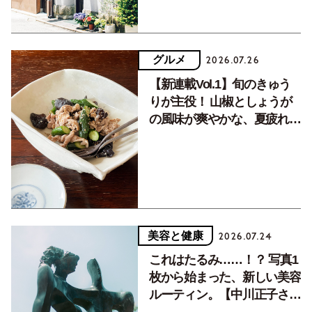
グルメ
2026.07.26
【新連載Vol.1】旬のきゅう
りが主役！ 山椒としょうが
の風味が爽やかな、夏疲れを
癒す10分おかず
美容と健康
2026.07.24
これはたるみ……！？ 写真1
枚から始まった、新しい美容
ルーティン。【中川正子さん