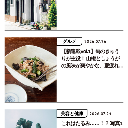
く居場所。
グルメ
2026.07.26
【新連載Vol.1】旬のきゅう
りが主役！ 山椒としょうが
の風味が爽やかな、夏疲れを
癒す10分おかず
美容と健康
2026.07.24
これはたるみ……！？ 写真1