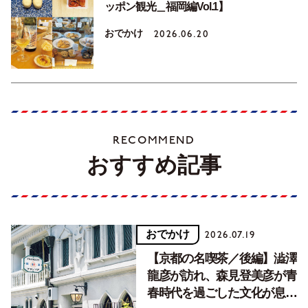
ッポン観光＿福岡編Vol.1】
おでかけ
2026.06.20
RECOMMEND
おすすめ記事
おでかけ
2026.07.19
【京都の名喫茶／後編】澁澤
龍彦が訪れ、森見登美彦が青
春時代を過ごした文化が息づ