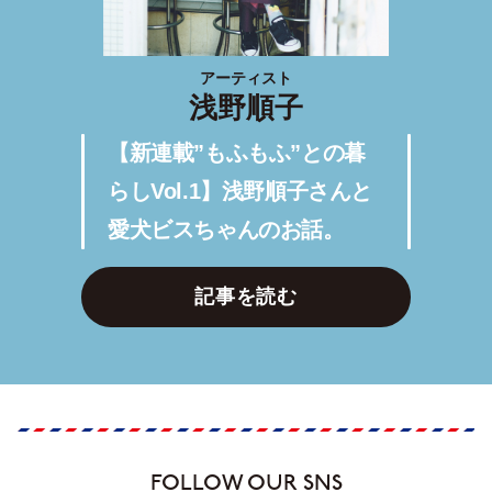
アーティスト
浅野順子
【新連載”もふもふ”との暮
らしVol.1】浅野順子さんと
愛犬ビスちゃんのお話。
記事を読む
FOLLOW OUR SNS