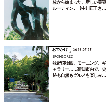
枚から始まった、新しい美容
ルーティン。【中川正子さん
フォトエッセイVol.2】
おでかけ
2026.07.25
SPONSORED
牧野植物園、モーニング、ギ
ャラリー……高知市内で、史
跡も自然もグルメも楽しみ尽
くす！【地元の本屋さんとつ
くった町歩きガイド／高知編
Part1】