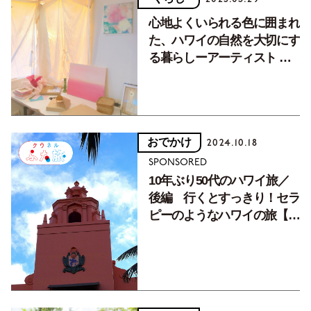
心地よくいられる色に囲まれ
た、ハワイの自然を大切にす
る暮らしーアーティスト 山
崎美弥子さん【住まいと暮ら
しvol.70】
おでかけ
2024.10.18
SPONSORED
10年ぶり50代のハワイ旅／
後編 行くとすっきり！セラ
ピーのようなハワイの旅【ク
ウネルふた旅】