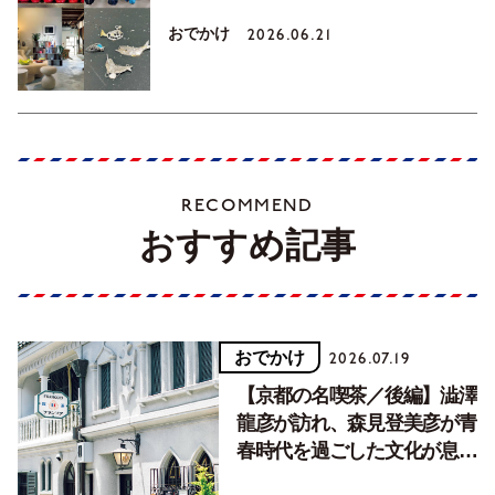
おでかけ
2026.06.21
RECOMMEND
おすすめ記事
おでかけ
2026.07.19
【京都の名喫茶／後編】澁澤
龍彦が訪れ、森見登美彦が青
春時代を過ごした文化が息づ
く居場所。