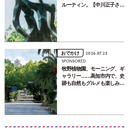
ルーティン。【中川正子さん
フォトエッセイVol.2】
おでかけ
2026.07.25
SPONSORED
牧野植物園、モーニング、ギ
ャラリー……高知市内で、史
跡も自然もグルメも楽しみ尽
くす！【地元の本屋さんとつ
くった町歩きガイド／高知編
Part1】