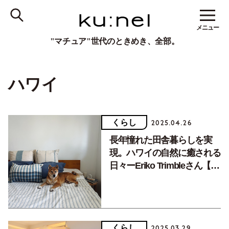
メニュー
"マチュア"世代のときめき、全部。
ハワイ
くらし
2025.04.26
長年憧れた田舎暮らしを実
現。ハワイの自然に癒される
日々ーEriko Trimbleさん【住
まいと暮らしvol.71】
くらし
2025.03.29