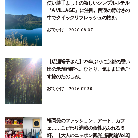
使い勝手よし！の新しいシンプルホテル
『A VILLAGE』に注目。西湖の静けさの
中でクイックリフレッシュの旅を。
おでかけ
2026.08.07
【広瀬裕子さん】23年ぶりに京都の思い
出の老舗旅館へ。ひとり、気ままに過ご
す旅のたのしみ。
おでかけ
2026.07.30
福岡発のファッション、アート、カフ
ェ……こだわり満載の個性あふれる５
軒。【大人のニッポン観光_福岡編Vol.2】