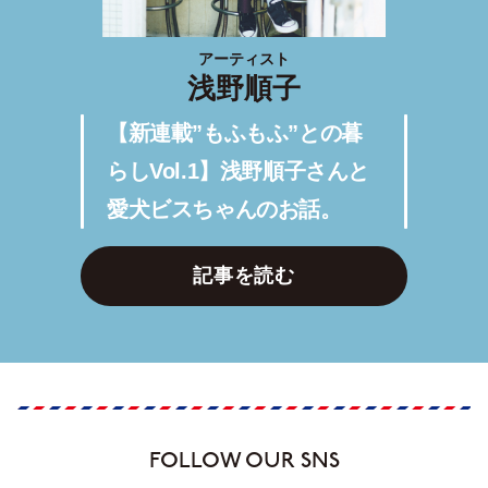
アーティスト
浅野順子
【新連載”もふもふ”との暮
らしVol.1】浅野順子さんと
愛犬ビスちゃんのお話。
記事を読む
FOLLOW OUR SNS