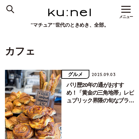
メニュー
"マチュア"世代のときめき、全部。
カフェ
グルメ
2025.09.03
パリ歴20年の通がおすす
め！「黄金の三角地帯」レピ
ュブリック界隈の旬なブラン
ジェリー＆カフェ３店