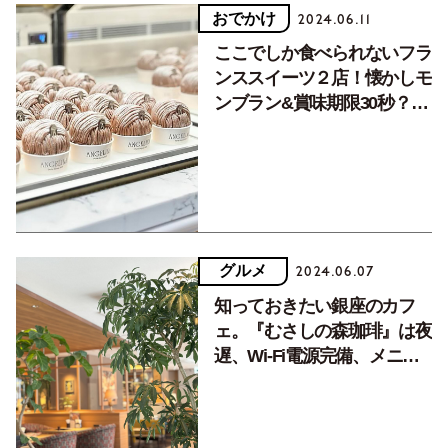
おでかけ
2024.06.11
ここでしか食べられないフラ
ンススイーツ２店！懐かしモ
ンブラン&賞味期限30秒？の
スフレ
グルメ
2024.06.07
知っておきたい銀座のカフ
ェ。『むさしの森珈琲』は夜
遅、Wi-Fi電源完備、メニュ
ー豊富