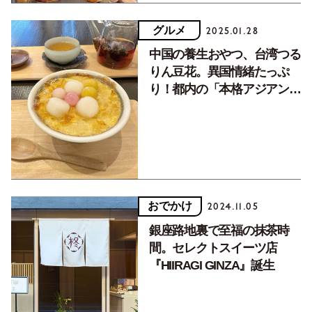
グルメ
2025.01.28
中国の養生おやつ、台湾つる
りん豆花。異国情緒たっぷ
り！都内の「本格アジアンス
イーツ」2選
おでかけ
2024.11.05
銀座路地裏で至福の抹茶時
間。セレクトスイーツ店
『HIIRAGI GINZA』誕生