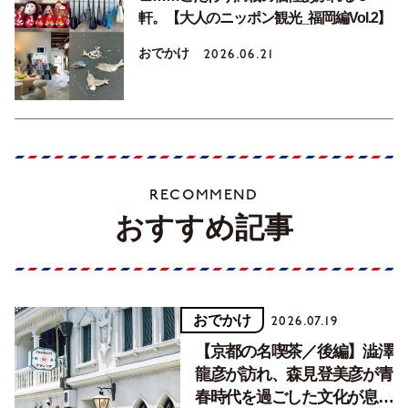
軒。【大人のニッポン観光_福岡編Vol.2】
おでかけ
2026.06.21
RECOMMEND
おすすめ記事
おでかけ
2026.07.19
【京都の名喫茶／後編】澁澤
龍彦が訪れ、森見登美彦が青
春時代を過ごした文化が息づ