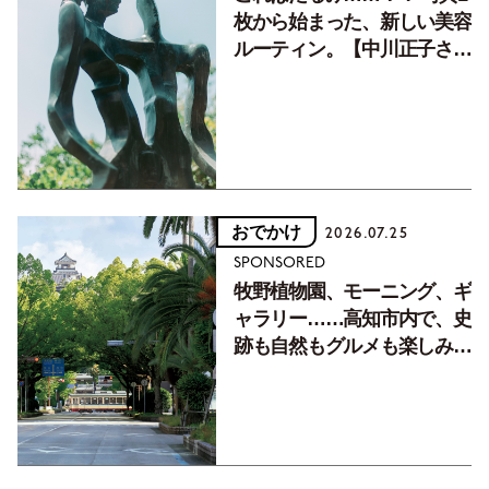
枚から始まった、新しい美容
ルーティン。【中川正子さん
フォトエッセイVol.2】
おでかけ
2026.07.25
SPONSORED
牧野植物園、モーニング、ギ
ャラリー……高知市内で、史
跡も自然もグルメも楽しみ尽
くす！【地元の本屋さんとつ
くった町歩きガイド／高知編
Part1】