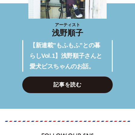
アーティスト
浅野順子
【新連載”もふもふ”との暮
らしVol.1】浅野順子さんと
愛犬ビスちゃんのお話。
記事を読む