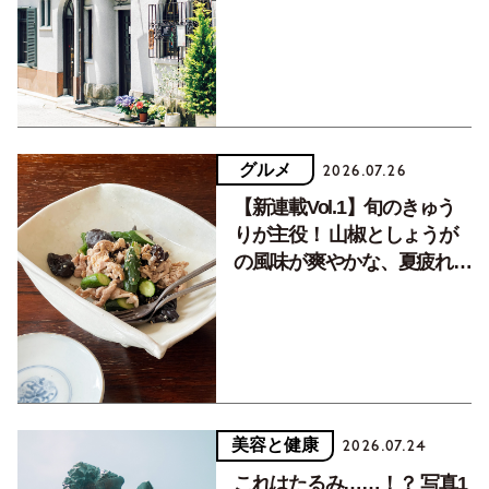
く居場所。
グルメ
2026.07.26
【新連載Vol.1】旬のきゅう
りが主役！ 山椒としょうが
の風味が爽やかな、夏疲れを
癒す10分おかず
美容と健康
2026.07.24
これはたるみ……！？ 写真1