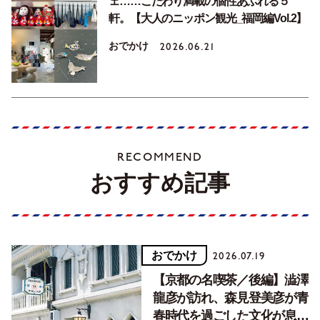
ェ……こだわり満載の個性あふれる５
軒。【大人のニッポン観光_福岡編Vol.2】
おでかけ
2026.06.21
RECOMMEND
おすすめ記事
おでかけ
2026.07.19
【京都の名喫茶／後編】澁澤
龍彦が訪れ、森見登美彦が青
春時代を過ごした文化が息づ