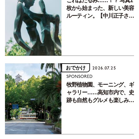
これはたるみ……！？ 写真1
枚から始まった、新しい美容
ルーティン。【中川正子さん
フォトエッセイVol.2】
おでかけ
2026.07.25
SPONSORED
牧野植物園、モーニング、ギ
ャラリー……高知市内で、史
跡も自然もグルメも楽しみ尽
くす！【地元の本屋さんとつ
くった町歩きガイド／高知編
Part1】