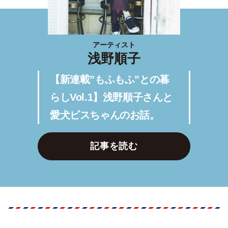
アーティスト
浅野順子
【新連載”もふもふ”との暮
らしVol.1】浅野順子さんと
愛犬ビスちゃんのお話。
記事を読む