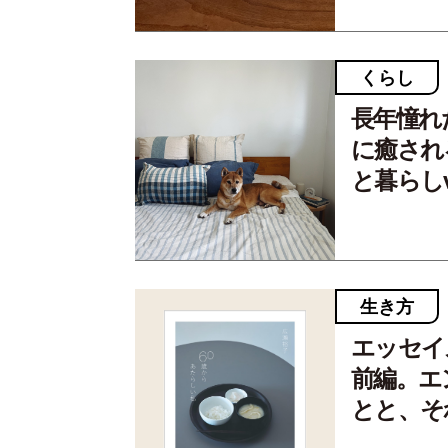
くらし
長年憧れ
に癒される
と暮らしvo
生き方
エッセイ
前編。エ
とと、そ