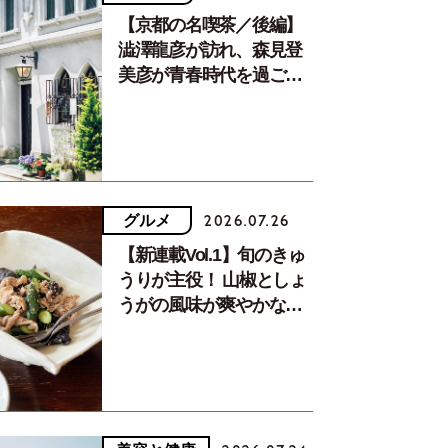
【京都の名喫茶／後編】
澁澤龍彦が訪れ、森見登
美彦が青春時代を過ごし
た文化が息づく居場所。
グルメ
2026.07.26
【新連載Vol.1】旬のきゅ
うりが主役！ 山椒としょ
うがの風味が爽やかな、
夏疲れを癒す10分おかず