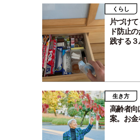
くらし
片づけて
ド防止の
践する３
生き方
高齢者向
案。お金