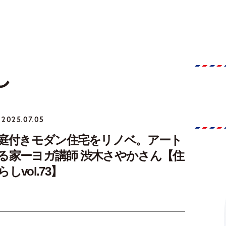
し
2025.07.05
の庭付きモダン住宅をリノベ。アート
る家ーヨガ講師 渋木さやかさん【住
しvol.73】