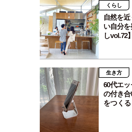
くらし
自然を近
い自分を
しvol.72
生き方
60代エ
の付き合
をつくる