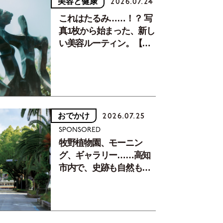
美容と健康
2026.07.24
これはたるみ……！？ 写
真1枚から始まった、新し
い美容ルーティン。【中
川正子さんフォトエッセ
イVol.2】
おでかけ
2026.07.25
SPONSORED
牧野植物園、モーニン
グ、ギャラリー……高知
市内で、史跡も自然もグ
ルメも楽しみ尽くす！
【地元の本屋さんとつく
った町歩きガイド／高知
編Part1】