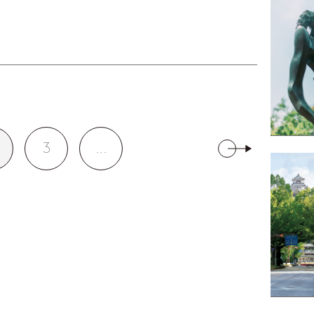
3
...