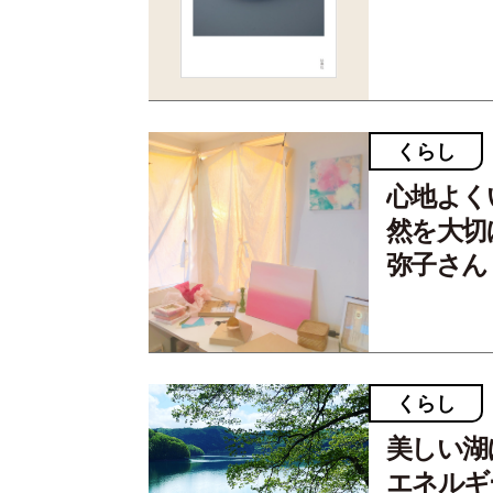
くらし
心地よく
然を大切
弥子さん【
くらし
美しい湖
エネルギ