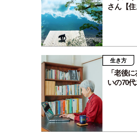
さん【住ま
生き方
「老後に
いの70