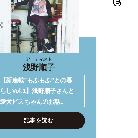
アーティスト
浅野順子
【新連載”もふもふ”との暮
らしVol.1】浅野順子さんと
愛犬ビスちゃんのお話。
記事を読む