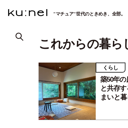
"マチュア"世代のときめき、全部。
これからの暮ら
くらし
築50年
と共存す
まいと暮ら