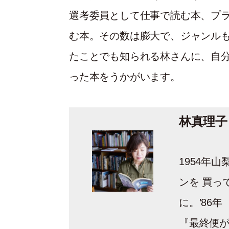
選考委員として仕事で読む本、プ
む本。その数は膨大で、ジャンル
たことでも知られる林さんに、自
った本をうかがいます。
林真理子
1954年
ンを 買っ
に。’86年
『最終便