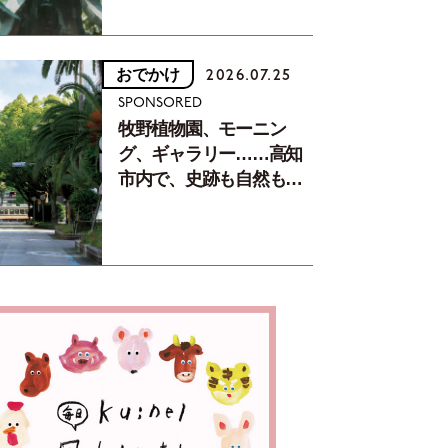
おでかけ
2026.07.25
SPONSORED
牧野植物園、モーニン
グ、ギャラリー……高知
市内で、史跡も自然もグ
ルメも楽しみ尽くす！
【地元の本屋さんとつく
った町歩きガイド／高知
編Part1】