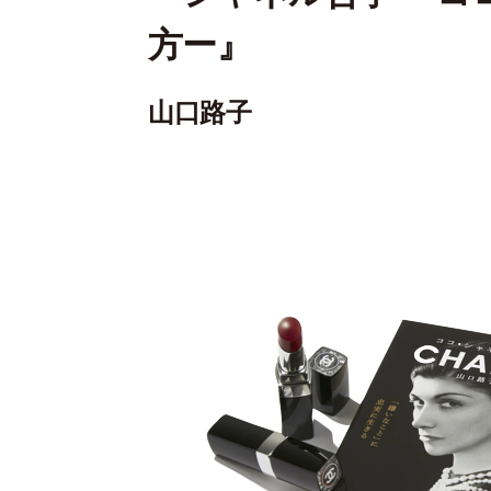
方ー』
山口路子