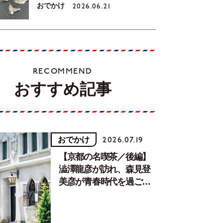
おでかけ
2026.06.21
RECOMMEND
おすすめ記事
おでかけ
2026.07.19
【京都の名喫茶／後編】
澁澤龍彦が訪れ、森見登
美彦が青春時代を過ごし
た文化が息づく居場所。