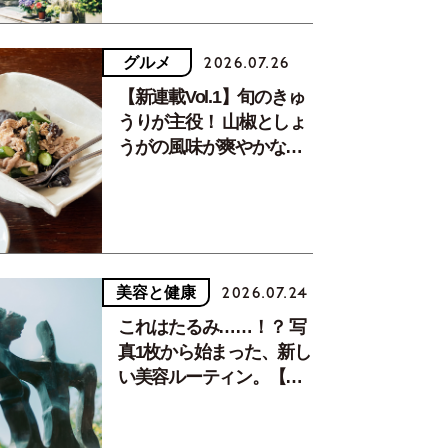
グルメ
2026.07.26
【新連載Vol.1】旬のきゅ
うりが主役！ 山椒としょ
うがの風味が爽やかな、
夏疲れを癒す10分おかず
美容と健康
2026.07.24
これはたるみ……！？ 写
真1枚から始まった、新し
い美容ルーティン。【中
川正子さんフォトエッセ
イVol.2】