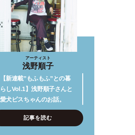
アーティスト
浅野順子
【新連載”もふもふ”との暮
らしVol.1】浅野順子さんと
愛犬ビスちゃんのお話。
記事を読む