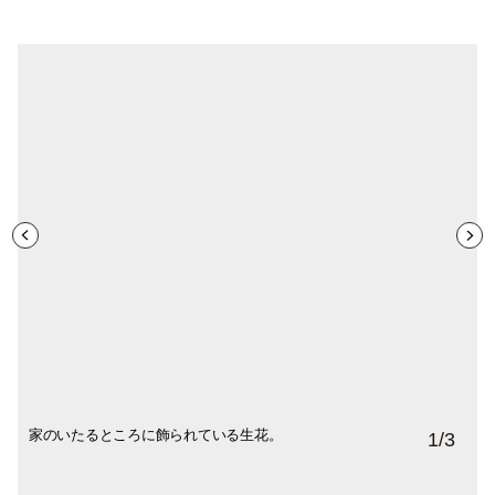
家のいたるところに飾られている生花。
「母の教えで、花は買わずに庭に咲いたも
1
/
3
のを生けています。四季を感じられる素朴
な自然の花が好きですね」