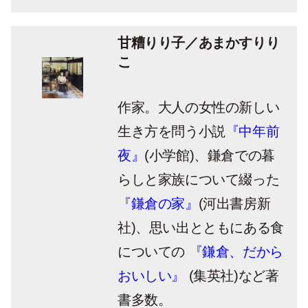
甘糟りり子／あまかすりり
こ
作家。大人の女性の新しい
生き方を問う小説
『中年前
夜』
(小学館)、鎌倉での暮
らしと家族について綴った
『鎌倉の家』
(河出書房新
社)、思い出とともにある食
についての
『鎌倉、だから
おいしい』
(集英社)など著
書多数。