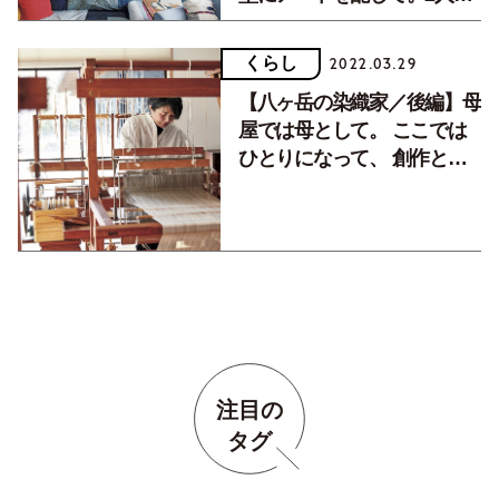
意識の合意は生活の美しさを
生み出す。
くらし
2022.03.29
【八ヶ岳の染織家／後編】母
屋では母として。 ここでは
ひとりになって、 創作と向
き合う。
注目の
タグ