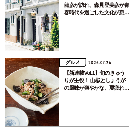
龍彦が訪れ、森見登美彦が青
春時代を過ごした文化が息づ
く居場所。
グルメ
2026.07.26
【新連載Vol.1】旬のきゅう
りが主役！ 山椒としょうが
の風味が爽やかな、夏疲れを
癒す10分おかず