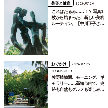
美容と健康
2026.07.24
これはたるみ……！？ 写真1
枚から始まった、新しい美容
ルーティン。【中川正子さん
フォトエッセイVol.2】
おでかけ
2026.07.25
SPONSORED
牧野植物園、モーニング、ギ
ャラリー……高知市内で、史
跡も自然もグルメも楽しみ尽
くす！【地元の本屋さんとつ
くった町歩きガイド／高知編
Part1】