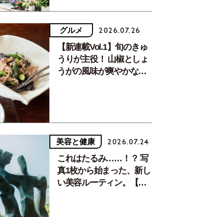
グルメ
2026.07.26
【新連載Vol.1】旬のきゅ
うりが主役！ 山椒としょ
うがの風味が爽やかな、
夏疲れを癒す10分おかず
美容と健康
2026.07.24
これはたるみ……！？ 写
真1枚から始まった、新し
い美容ルーティン。【中
川正子さんフォトエッセ
イVol.2】