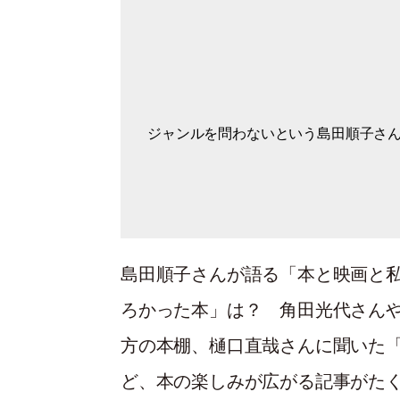
ジャンルを問わないという島田順子さ
「大人のための絵本探し」のため結城
角田光代さんの本棚の一角。
松浦弥太郎さんのコンパクトな本棚。
パリ郊外・ブーロンマーロットの自宅
童書専門店へ。
本がとても少ない方だと思いますが、
ました。
す」
島田順子さんが語る「本と映画と
ろかった本」は？ 角田光代さん
方の本棚、樋口直哉さんに聞いた
ど、本の楽しみが広がる記事がた