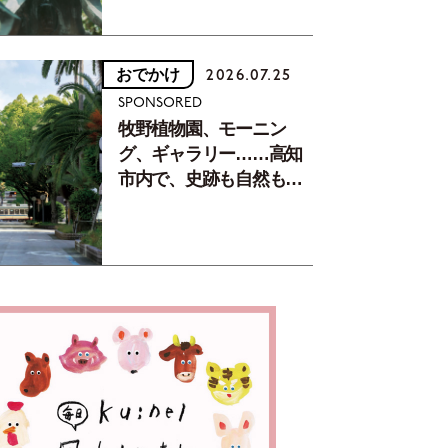
おでかけ
2026.07.25
SPONSORED
牧野植物園、モーニン
グ、ギャラリー……高知
市内で、史跡も自然もグ
ルメも楽しみ尽くす！
【地元の本屋さんとつく
った町歩きガイド／高知
編Part1】