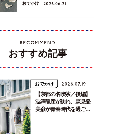
おでかけ
2026.06.21
RECOMMEND
おすすめ記事
おでかけ
2026.07.19
【京都の名喫茶／後編】
澁澤龍彦が訪れ、森見登
美彦が青春時代を過ごし
た文化が息づく居場所。