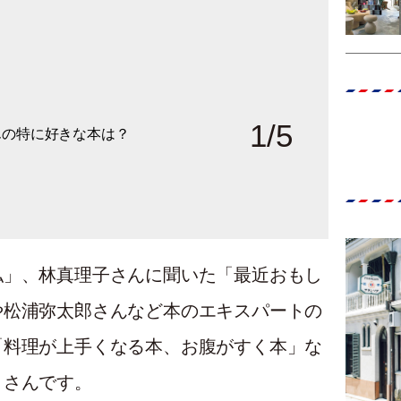
1
/
5
んの特に好きな本は？
アンナさんと一緒に、児
「人に比べて持っている
の本棚を見せていただき
これでも多いくらいで
私」、林真理子さんに聞いた「最近おもし
や松浦弥太郎さんなど本のエキスパートの
「料理が上手くなる本、お腹がすく本」な
くさんです。