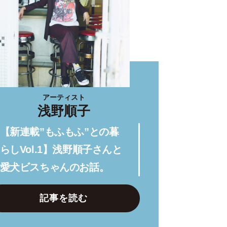
アーティスト
浅野順子
【新連載”もふもふ”との暮
らしVol.1】浅野順子さんと
愛犬ビスちゃんのお話。
記事を読む