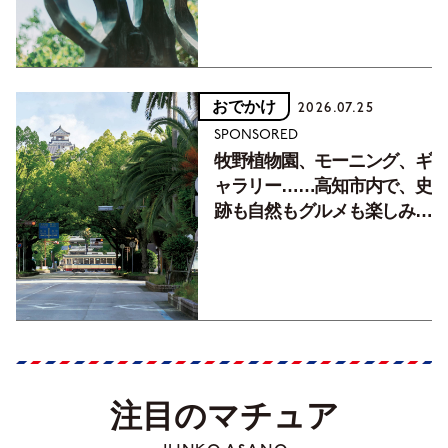
おでかけ
2026.07.25
SPONSORED
牧野植物園、モーニング、ギ
ャラリー……高知市内で、史
跡も自然もグルメも楽しみ尽
くす！【地元の本屋さんとつ
くった町歩きガイド／高知編
Part1】
注目のマチュア