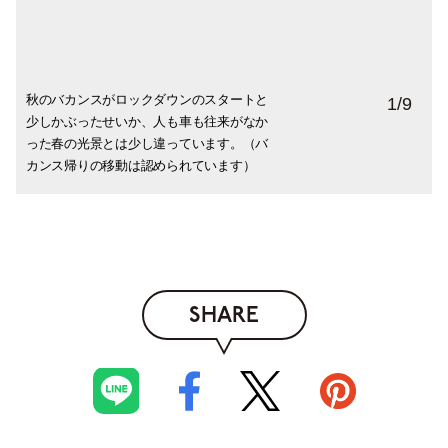
秋のバカンスがロックダウンのスタートと
ロックダウン前夜のシャンゼリゼ通り。夜
私は朝イチにアジア系スーパーに行きまし
飲食店はすべて閉鎖（テイクアウトや配達
前回と同じくデリは営業中。自宅でのお籠
ロックダウン前日に用事を済ませるべく、
いろんな噂が出始めるとスーパーにはトイ
外出制限期間、心身ともに健康でいるため
週末の朝、恒例のわんこ交流の様子。今回
1
/
9
少しかぶったせいか、人も車も往来がなか
間外出禁止で21時までに帰宅しなければな
たが、夕方にはこの通り長い長い列が。長
は営業可）。カフェではテラス席の椅子を
り生活が続くので、こういったお店の存在
警察署に真っ暗な早朝から並んだ友人。長
レットペーパーが山積みに。それを見て
に我が家に必要な物はなんといっても日本
は公園が開放されているので、わんこたち
った春の光景とは少し違っています。（バ
りませんが、最後の乾杯のためにお店へ向
期戦に向けてのみんなの意気込みを感じま
店内に積み上げています。
はありがたい限り。
時間待ちを想定して、イスとホッカイロと
「あ、やっぱり始まるんだな」と確証を得
食材！アジア系スーパーが離れた場所にあ
は芝生の上を思う存分走り回れます。よか
カンス帰りの移動は認められています）
かう人々がたくさんいました。
す。私もですが。
本を持参したという逞しさ！
ました。
るため、事前にしっかりと買い出し。
ったね。
SHARE