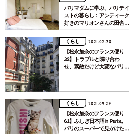
パリマダムに学ぶ、パリテイ
ストの暮らし：アンティーク
好きのマリオンさんの田舎風
なお家
くらし
2021.02.20
【松永加奈のフランス便り
32】トラブルと隣り合わ
せ、素敵だけど大変なパリの
住宅事情。
くらし
2021.09.29
【松永加奈のフランス便り
61】ふしぎ日本語in Paris。
パリのスーパーで見かけた