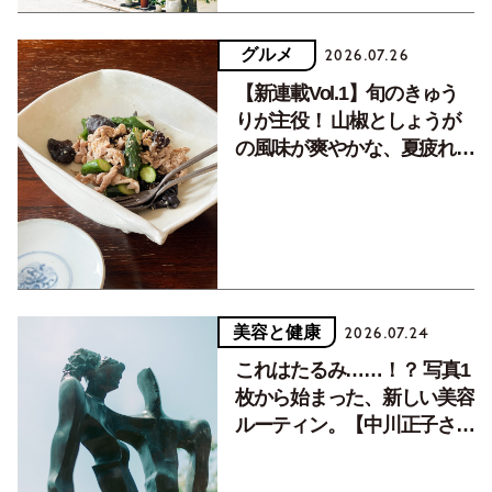
グルメ
2026.07.26
【新連載Vol.1】旬のきゅう
りが主役！ 山椒としょうが
の風味が爽やかな、夏疲れを
癒す10分おかず
美容と健康
2026.07.24
これはたるみ……！？ 写真1
枚から始まった、新しい美容
ルーティン。【中川正子さん
フォトエッセイVol.2】