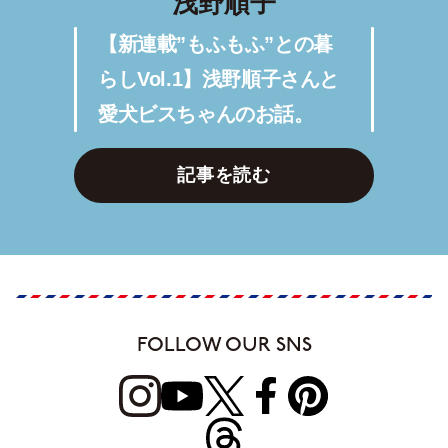
浅野順子
【新連載”もふもふ”との暮
らしVol.1】浅野順子さんと
愛犬ビスちゃんのお話。
記事を読む
FOLLOW OUR SNS