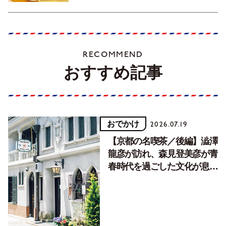
RECOMMEND
おすすめ記事
おでかけ
2026.07.19
【京都の名喫茶／後編】澁澤
龍彦が訪れ、森見登美彦が青
春時代を過ごした文化が息づ
く居場所。