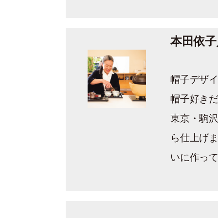
本田依子
帽子デザ
帽子好き
東京・駒
ら仕上げ
いに作っ