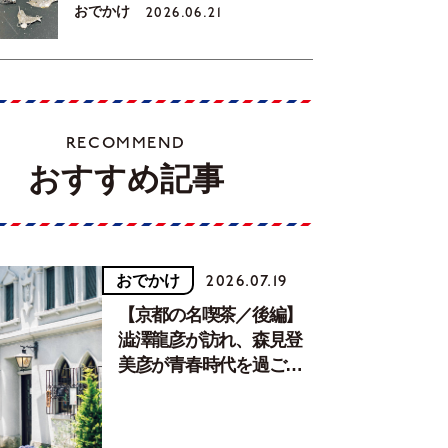
おでかけ
2026.06.21
RECOMMEND
おすすめ記事
おでかけ
2026.07.19
【京都の名喫茶／後編】
澁澤龍彦が訪れ、森見登
美彦が青春時代を過ごし
た文化が息づく居場所。