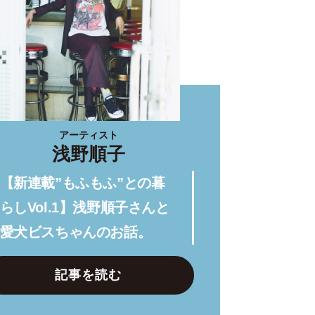
アーティスト
浅野順子
【新連載”もふもふ”との暮
らしVol.1】浅野順子さんと
愛犬ビスちゃんのお話。
記事を読む