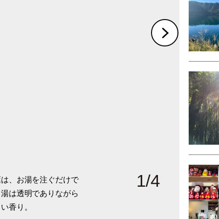
1
/
4
葉は、お湯を注ぐだけで
とブレンドしても美味。
1年中使い、土瓶や鉄
青山にある「菊家」の特
。湯は透明でありながら
きます。
しい香り。