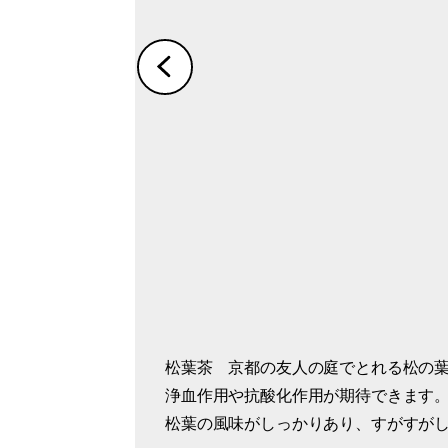
松葉茶 京都の友人の庭でとれる松の
松葉茶 梅干しを入れたり、他のお茶
茶道の世界では夏用の風炉（電熱式）を
この日の午後のお茶タイムは、煎茶と
浄血作用や抗酸化作用が期待できます
最近はインターネットで手軽に入手で
瓶で、おいしい茶の湯を作る。
製黄身しぐれ「瑞雲」で。
松葉の風味がしっかりあり、すがすが