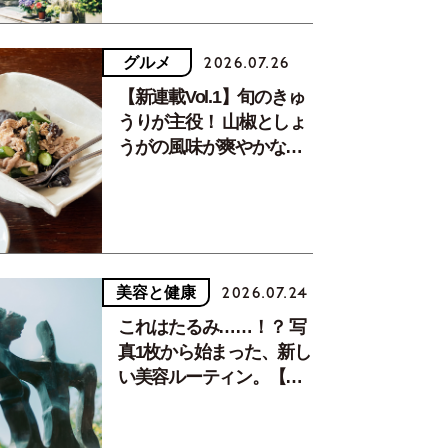
グルメ
2026.07.26
【新連載Vol.1】旬のきゅ
うりが主役！ 山椒としょ
うがの風味が爽やかな、
夏疲れを癒す10分おかず
美容と健康
2026.07.24
これはたるみ……！？ 写
真1枚から始まった、新し
い美容ルーティン。【中
川正子さんフォトエッセ
イVol.2】