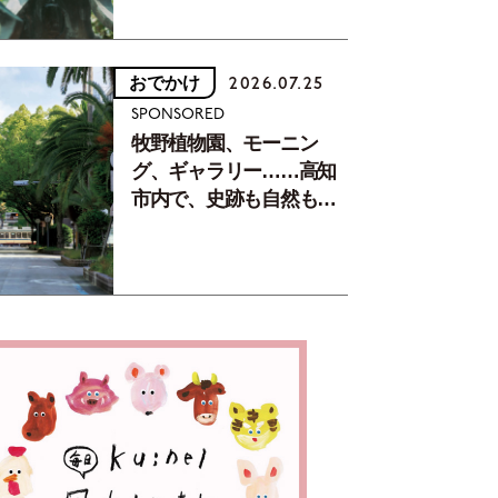
おでかけ
2026.07.25
SPONSORED
牧野植物園、モーニン
グ、ギャラリー……高知
市内で、史跡も自然もグ
ルメも楽しみ尽くす！
【地元の本屋さんとつく
った町歩きガイド／高知
編Part1】