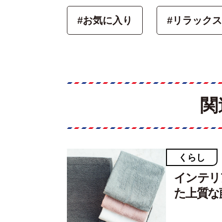
#お気に入り
#リラックス
関
くらし
インテリ
た上質な