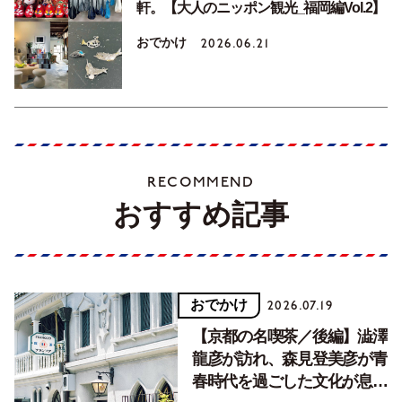
軒。【大人のニッポン観光_福岡編Vol.2】
おでかけ
2026.06.21
RECOMMEND
おすすめ記事
おでかけ
2026.07.19
【京都の名喫茶／後編】澁澤
龍彦が訪れ、森見登美彦が青
春時代を過ごした文化が息づ