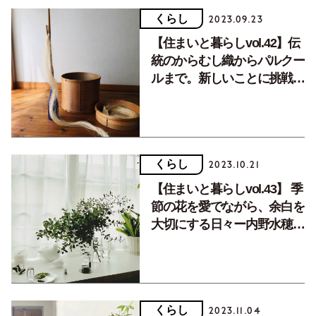
くらし
2023.09.23
【住まいと暮らしvol.42】伝
統のからむし織からパルクー
ルまで。新しいことに挑戦し
続けるー下平陽子さん
くらし
2023.10.21
【住まいと暮らしvol.43】 季
節の花を愛でながら、余白を
大切にする日々ー内野水穂さ
ん
くらし
2023.11.04