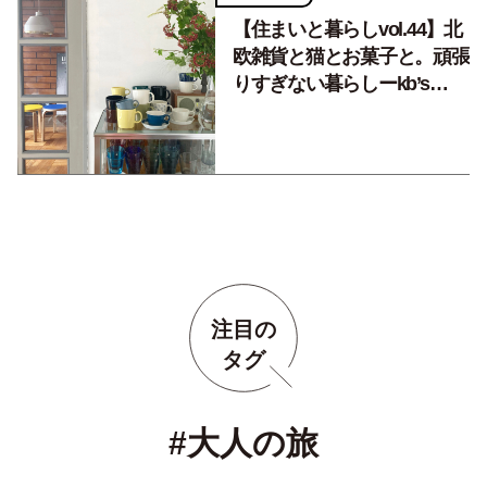
【住まいと暮らしvol.44】北
欧雑貨と猫とお菓子と。頑張
りすぎない暮らしーkb’s
bake 宮原美由紀さん
注目の
タグ
#大人の旅