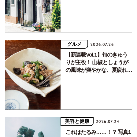
く居場所。
グルメ
2026.07.26
【新連載Vol.1】旬のきゅう
りが主役！ 山椒としょうが
の風味が爽やかな、夏疲れを
癒す10分おかず
美容と健康
2026.07.24
これはたるみ……！？ 写真1