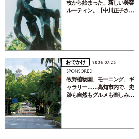
枚から始まった、新しい美容
ルーティン。【中川正子さん
フォトエッセイVol.2】
おでかけ
2026.07.25
SPONSORED
牧野植物園、モーニング、ギ
ャラリー……高知市内で、史
跡も自然もグルメも楽しみ尽
くす！【地元の本屋さんとつ
くった町歩きガイド／高知編
Part1】