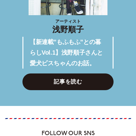
アーティスト
浅野順子
【新連載”もふもふ”との暮
らしVol.1】浅野順子さんと
愛犬ビスちゃんのお話。
記事を読む
FOLLOW OUR SNS