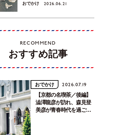
おでかけ
2026.06.21
RECOMMEND
おすすめ記事
おでかけ
2026.07.19
【京都の名喫茶／後編】
澁澤龍彦が訪れ、森見登
美彦が青春時代を過ごし
た文化が息づく居場所。