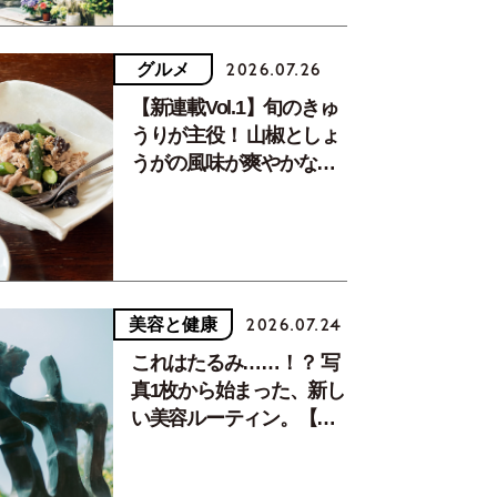
グルメ
2026.07.26
【新連載Vol.1】旬のきゅ
うりが主役！ 山椒としょ
うがの風味が爽やかな、
夏疲れを癒す10分おかず
美容と健康
2026.07.24
これはたるみ……！？ 写
真1枚から始まった、新し
い美容ルーティン。【中
川正子さんフォトエッセ
イVol.2】