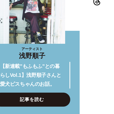
アーティスト
浅野順子
【新連載”もふもふ”との暮
らしVol.1】浅野順子さんと
愛犬ビスちゃんのお話。
記事を読む