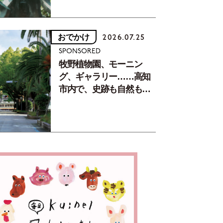
おでかけ
2026.07.25
SPONSORED
牧野植物園、モーニン
グ、ギャラリー……高知
市内で、史跡も自然もグ
ルメも楽しみ尽くす！
【地元の本屋さんとつく
った町歩きガイド／高知
編Part1】