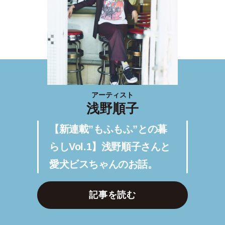
アーティスト
浅野順子
【新連載”もふもふ”との暮
らしVol.1】浅野順子さんと
愛犬ビスちゃんのお話。
記事を読む