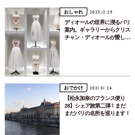
おしゃれ
2023.12.29
ディオールの世界に浸るパリ
案内。ギャラリーからクリス
チャン・ディオールが愛した
料理まで
おでかけ
2021.01.24
【松永加奈のフランス便り
28】シェア旅第二弾！まだ
まだパリの名所を巡ります！