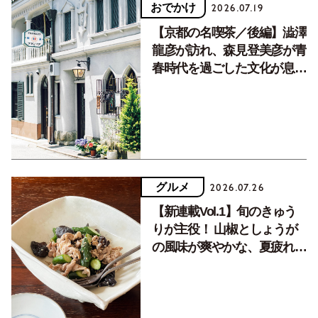
おでかけ
2026.07.19
【京都の名喫茶／後編】澁澤
龍彦が訪れ、森見登美彦が青
春時代を過ごした文化が息づ
く居場所。
グルメ
2026.07.26
【新連載Vol.1】旬のきゅう
りが主役！ 山椒としょうが
の風味が爽やかな、夏疲れを
癒す10分おかず