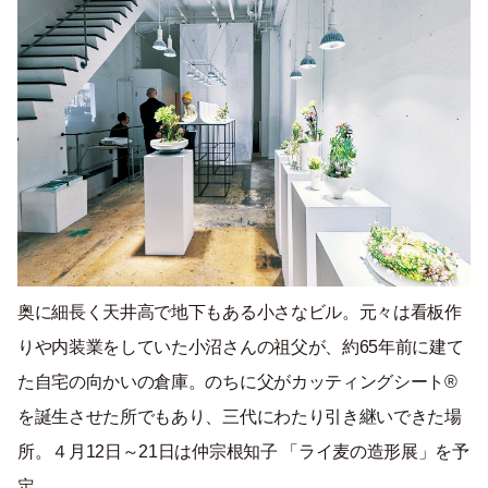
奥に細長く天井高で地下もある小さなビル。元々は看板作
りや内装業をしていた小沼さんの祖父が、約65年前に建て
た自宅の向かいの倉庫。のちに父がカッティングシート®︎
を誕生させた所でもあり、三代にわたり引き継いできた場
所。４月12日～21日は仲宗根知子 「ライ麦の造形展」を予
定。