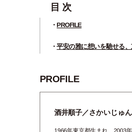
目 次
PROFILE
平安の雅に想いを馳せる、
PROFILE
酒井順子／さかいじゅ
1966年東京都生まれ。20