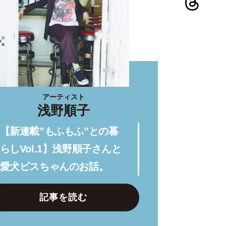
アーティスト
浅野順子
【新連載”もふもふ”との暮
らしVol.1】浅野順子さんと
愛犬ビスちゃんのお話。
記事を読む