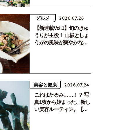
グルメ
2026.07.26
【新連載Vol.1】旬のきゅ
うりが主役！ 山椒としょ
うがの風味が爽やかな、
夏疲れを癒す10分おかず
美容と健康
2026.07.24
これはたるみ……！？ 写
真1枚から始まった、新し
い美容ルーティン。【中
川正子さんフォトエッセ
イVol.2】