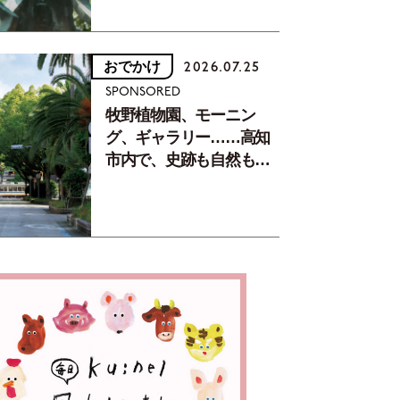
おでかけ
2026.07.25
SPONSORED
牧野植物園、モーニン
グ、ギャラリー……高知
市内で、史跡も自然もグ
ルメも楽しみ尽くす！
【地元の本屋さんとつく
った町歩きガイド／高知
編Part1】