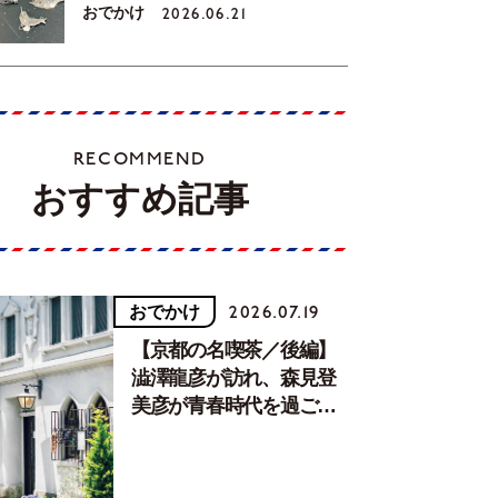
おでかけ
2026.06.21
RECOMMEND
おすすめ記事
おでかけ
2026.07.19
【京都の名喫茶／後編】
澁澤龍彦が訪れ、森見登
美彦が青春時代を過ごし
た文化が息づく居場所。