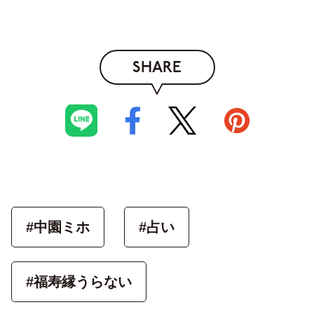
SHARE
#中園ミホ
#占い
#福寿縁うらない