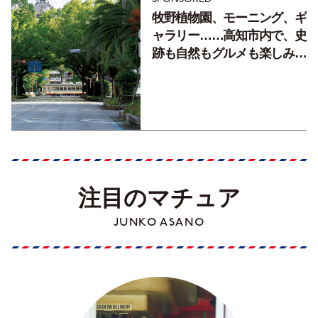
牧野植物園、モーニング、ギ
ャラリー……高知市内で、史
跡も自然もグルメも楽しみ尽
くす！【地元の本屋さんとつ
くった町歩きガイド／高知編
Part1】
注目のマチュア
JUNKO ASANO