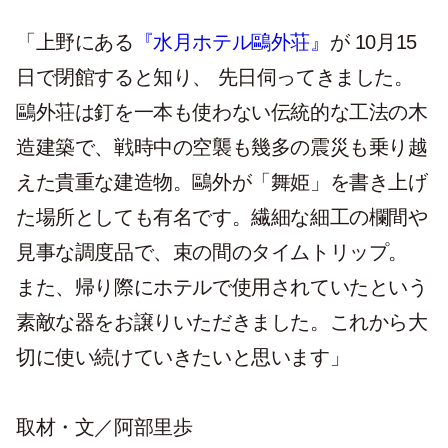
「上野にある
『水月ホテル鷗外荘』
が 10月15
日で閉館すると知り、 先日伺ってきました。
鷗外荘は釘を一本も使わない伝統的な工法の木
造建築で、戦時中の空襲も幾多の震災も乗り越
えた貴重な建造物。鷗外が「舞姫」を書き上げ
た場所としても有名です。繊細な細工の欄間や
見事な調度品で、束の間のタイムトリップ。
また、帰り際にホテルで使用されていたという
素敵な器をお譲りいただきました。これから大
切に使い続けていきたいと思います」
取材・文／阿部里歩