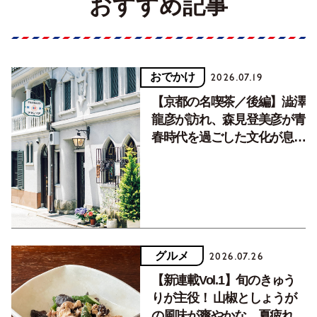
おすすめ記事
おでかけ
2026.07.19
【京都の名喫茶／後編】澁澤
龍彦が訪れ、森見登美彦が青
春時代を過ごした文化が息づ
く居場所。
グルメ
2026.07.26
【新連載Vol.1】旬のきゅう
りが主役！ 山椒としょうが
の風味が爽やかな、夏疲れを