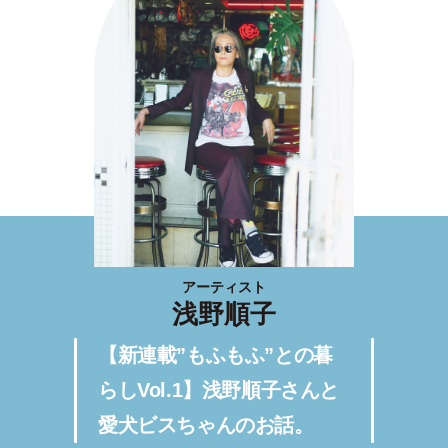
アーティスト
浅野順子
【新連載”もふもふ”との暮
らしVol.1】浅野順子さんと
愛犬ビスちゃんのお話。