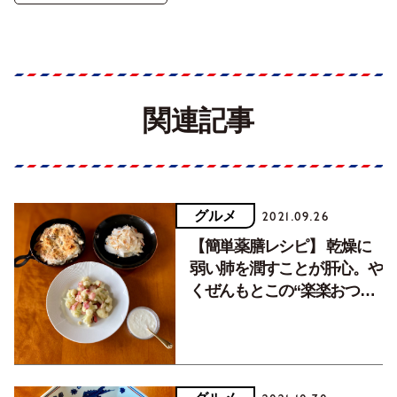
関連記事
グルメ
2021.09.26
【簡単薬膳レシピ】 乾燥に
弱い肺を潤すことが肝心。や
くぜんもとこの“楽楽おつま
み”