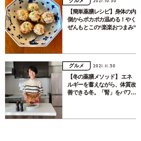
グルメ
2021.10.30
【簡単薬膳レシピ】身体の内
側からポカポカ温める！やく
ぜんもとこの“楽楽おつまみ”
グルメ
2021.11.30
【冬の薬膳メソッド】 エネ
ルギーを蓄えながら、体質改
善できる冬。「腎」をパワー
アップして健やかに過ごす。