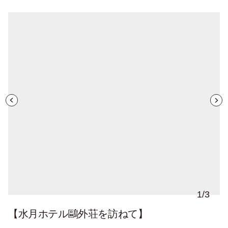
1
/
3
【
水月ホテル鷗外荘を訪ねて】