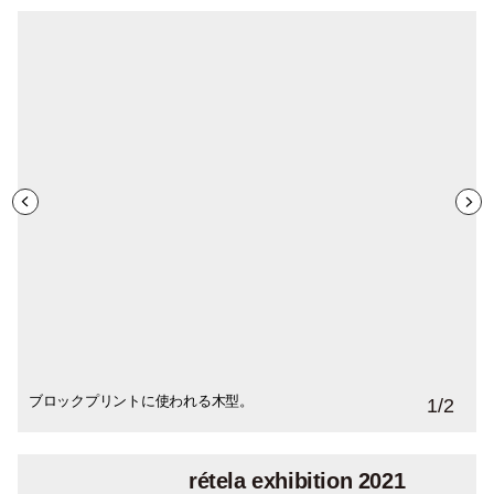
ブロックプリントに使われる木型。
アトリエでサンプルを製作する大越さん。
1
/
2
rétela exhibition 2021