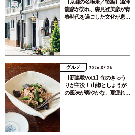
【京都の名喫茶／後編】澁澤
龍彦が訪れ、森見登美彦が青
春時代を過ごした文化が息づ
く居場所。
グルメ
2026.07.26
【新連載Vol.1】旬のきゅう
りが主役！ 山椒としょうが
の風味が爽やかな、夏疲れを
癒す10分おかず