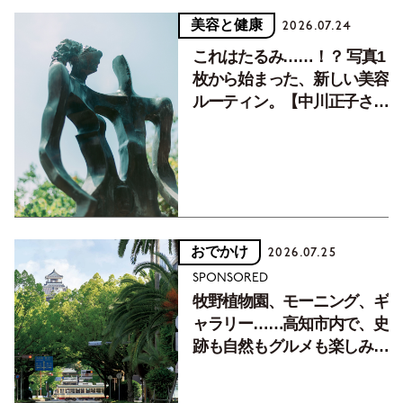
美容と健康
2026.07.24
これはたるみ……！？ 写真1
枚から始まった、新しい美容
ルーティン。【中川正子さん
フォトエッセイVol.2】
おでかけ
2026.07.25
SPONSORED
牧野植物園、モーニング、ギ
ャラリー……高知市内で、史
跡も自然もグルメも楽しみ尽
くす！【地元の本屋さんとつ
くった町歩きガイド／高知編