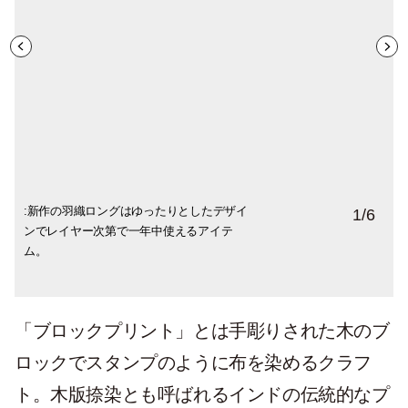
:新作の羽織ロングはゆったりとしたデザイ
定番のエプロンスカートはS・M・Lの3サイ
ギャザースカートはウエストがゴムヒモで
新作の「un fabric -KOLKATA -series」の羽
天然のターメリックで染めた後に、さらに
2wayバッグはすっきりとしたデザインで使
1
/
6
ンでレイヤー次第で一年中使えるアイテ
ズ展開。yohakuの「裏起毛ラグランジップ
履きやすく人気のアイテム。yohakuの「圧
織とストールを組み合わせたコーディネイ
薄くインド藍で染めた絶妙な色味のファブ
いやすいサイズ感。素材の面白さを楽しめ
ム。
パーカー」とのコーディネイトもおすすめ
縮ウールざっくりロングカーディガン」は3
ト。
リックのワンピース。
ます。
です。
シーズン活躍してくれます。
「ブロックプリント」とは手彫りされた木のブ
ロックでスタンプのように布を染めるクラフ
ト。木版捺染とも呼ばれるインドの伝統的なプ