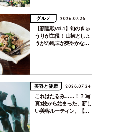
グルメ
2026.07.26
【新連載Vol.1】旬のきゅ
うりが主役！ 山椒としょ
うがの風味が爽やかな、
夏疲れを癒す10分おかず
美容と健康
2026.07.24
これはたるみ……！？ 写
真1枚から始まった、新し
い美容ルーティン。【中
川正子さんフォトエッセ
イVol.2】