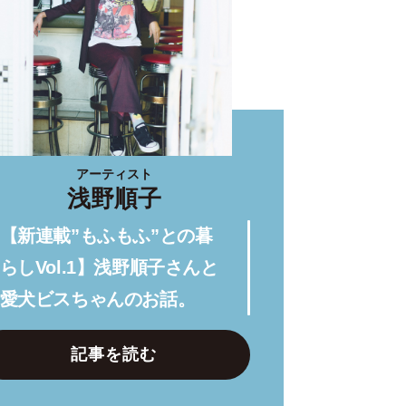
アーティスト
浅野順子
【新連載”もふもふ”との暮
らしVol.1】浅野順子さんと
愛犬ビスちゃんのお話。
記事を読む