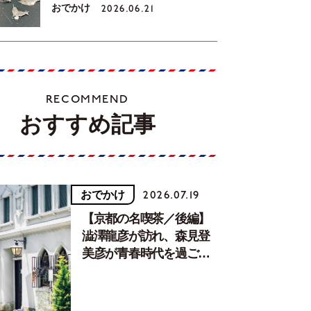
おでかけ
2026.06.21
RECOMMEND
おすすめ記事
おでかけ
2026.07.19
【京都の名喫茶／後編】
澁澤龍彦が訪れ、森見登
美彦が青春時代を過ごし
た文化が息づく居場所。