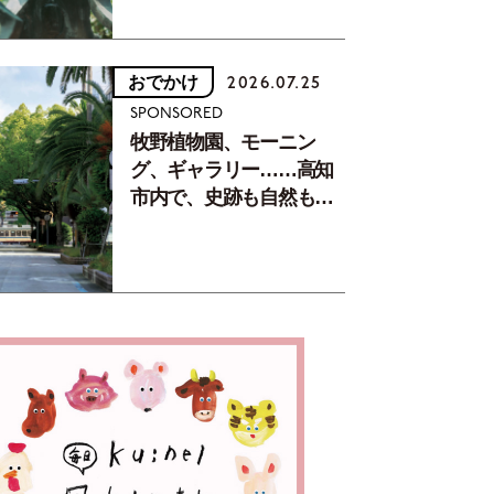
おでかけ
2026.07.25
SPONSORED
牧野植物園、モーニン
グ、ギャラリー……高知
市内で、史跡も自然もグ
ルメも楽しみ尽くす！
【地元の本屋さんとつく
った町歩きガイド／高知
編Part1】