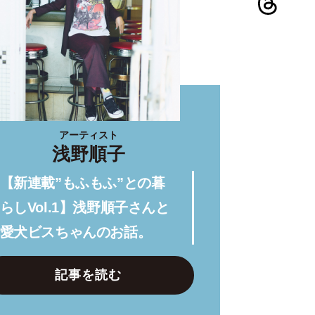
アーティスト
浅野順子
【新連載”もふもふ”との暮
らしVol.1】浅野順子さんと
愛犬ビスちゃんのお話。
記事を読む