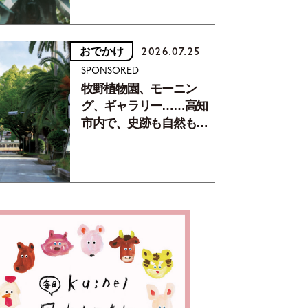
おでかけ
2026.07.25
SPONSORED
牧野植物園、モーニン
グ、ギャラリー……高知
市内で、史跡も自然もグ
ルメも楽しみ尽くす！
【地元の本屋さんとつく
った町歩きガイド／高知
編Part1】