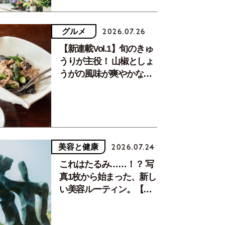
グルメ
2026.07.26
【新連載Vol.1】旬のきゅ
うりが主役！ 山椒としょ
うがの風味が爽やかな、
夏疲れを癒す10分おかず
美容と健康
2026.07.24
これはたるみ……！？ 写
真1枚から始まった、新し
い美容ルーティン。【中
川正子さんフォトエッセ
イVol.2】