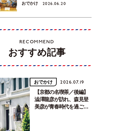
おでかけ
2026.06.20
RECOMMEND
おすすめ記事
おでかけ
2026.07.19
【京都の名喫茶／後編】
澁澤龍彦が訪れ、森見登
美彦が青春時代を過ごし
た文化が息づく居場所。