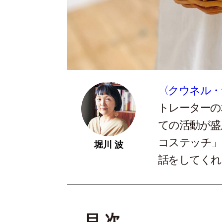
〈クウネル・
トレーターの
ての活動が盛
コステッチ」
堀川 波
話をしてくれ
目 次