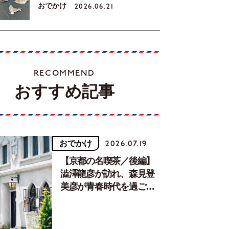
おでかけ
2026.06.21
RECOMMEND
おすすめ記事
おでかけ
2026.07.19
【京都の名喫茶／後編】
澁澤龍彦が訪れ、森見登
美彦が青春時代を過ごし
た文化が息づく居場所。