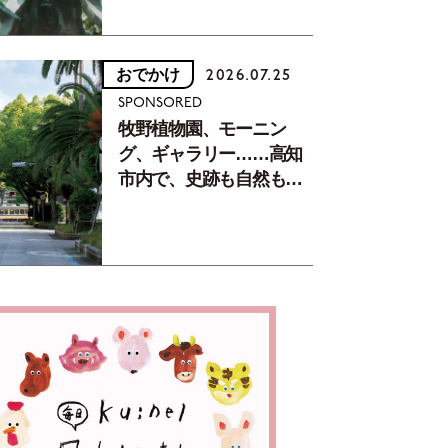
おでかけ
2026.07.25
SPONSORED
牧野植物園、モーニン
グ、ギャラリー……高知
市内で、史跡も自然もグ
ルメも楽しみ尽くす！
【地元の本屋さんとつく
った町歩きガイド／高知
編Part1】