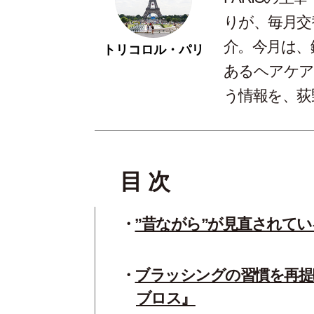
りが、毎月交
介。今月は、
トリコロル・パリ
あるヘアケア
う情報を、荻
目 次
”昔ながら”が見直されて
ブラッシングの習慣を再提
ブロス』