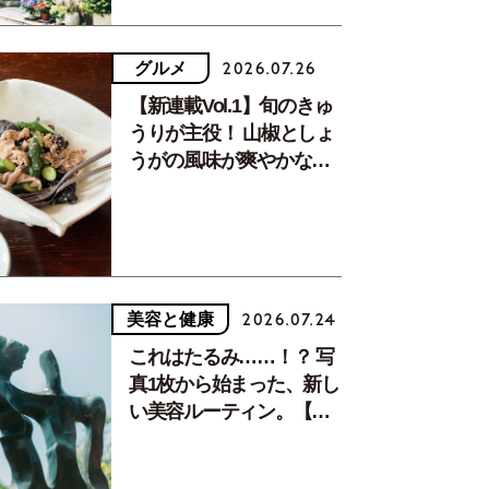
グルメ
2026.07.26
【新連載Vol.1】旬のきゅ
うりが主役！ 山椒としょ
うがの風味が爽やかな、
夏疲れを癒す10分おかず
美容と健康
2026.07.24
これはたるみ……！？ 写
真1枚から始まった、新し
い美容ルーティン。【中
川正子さんフォトエッセ
イVol.2】