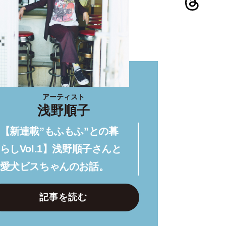
アーティスト
浅野順子
【新連載”もふもふ”との暮
らしVol.1】浅野順子さんと
愛犬ビスちゃんのお話。
記事を読む