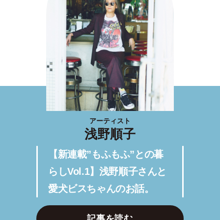
アーティスト
浅野順子
【新連載”もふもふ”との暮
らしVol.1】浅野順子さんと
愛犬ビスちゃんのお話。
記事を読む