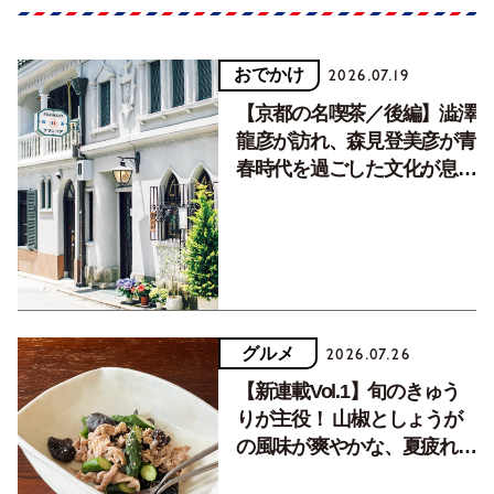
おでかけ
2026.07.19
【京都の名喫茶／後編】澁澤
龍彦が訪れ、森見登美彦が青
春時代を過ごした文化が息づ
く居場所。
グルメ
2026.07.26
【新連載Vol.1】旬のきゅう
りが主役！ 山椒としょうが
の風味が爽やかな、夏疲れを
癒す10分おかず