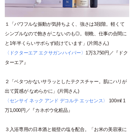
１「パワフルな振動が気持ちよく、強さは3段階。軽くて
シンプルなので飽きがこないのも◎。朝晩、仕事の合間に
と1年半くらいサボらず続けています」(片岡さん)
〈ドクターエア エクサガンハイパー〉
1万3,750円／『ドク
ターエア』
２「ベタつかないサラッとしたテクスチャー。肌にハリが
出て質感が なめらかに」(片岡さん)
〈センサイ ネック アンド デコルテ エッセンス〉
100mℓ 1
万1,000円／『カネボウ化粧品』
３入浴専用の日本酒と能登の塩を配合。「お米の美容液に