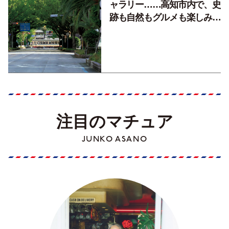
ャラリー……高知市内で、史
跡も自然もグルメも楽しみ尽
くす！【地元の本屋さんとつ
くった町歩きガイド／高知編
Part1】
注目のマチュア
JUNKO ASANO