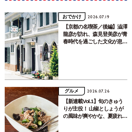
おでかけ
2026.07.19
【京都の名喫茶／後編】澁澤
龍彦が訪れ、森見登美彦が青
春時代を過ごした文化が息づ
く居場所。
グルメ
2026.07.26
【新連載Vol.1】旬のきゅう
りが主役！ 山椒としょうが
の風味が爽やかな、夏疲れを
癒す10分おかず