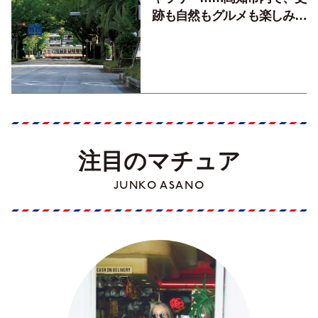
跡も自然もグルメも楽しみ尽
くす！【地元の本屋さんとつ
くった町歩きガイド／高知編
Part1】
注目のマチュア
JUNKO ASANO