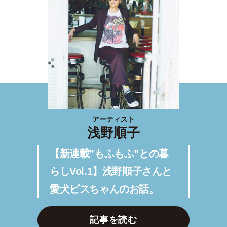
アーティスト
浅野順子
【新連載”もふもふ”との暮
らしVol.1】浅野順子さんと
愛犬ビスちゃんのお話。
記事を読む