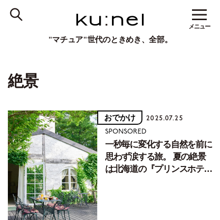
メニュー
"マチュア"世代のときめき、全部。
絶景
おでかけ
2025.07.25
SPONSORED
一秒毎に変化する自然を前に
思わず涙する旅。 夏の絶景
は北海道の『プリンスホテ
ル』に。