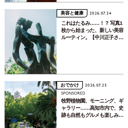
美容と健康
2026.07.24
これはたるみ……！？ 写真1
枚から始まった、新しい美容
ルーティン。【中川正子さん
フォトエッセイVol.2】
おでかけ
2026.07.25
SPONSORED
牧野植物園、モーニング、ギ
ャラリー……高知市内で、史
跡も自然もグルメも楽しみ尽
くす！【地元の本屋さんとつ