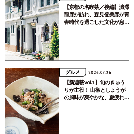
【京都の名喫茶／後編】澁澤
龍彦が訪れ、森見登美彦が青
春時代を過ごした文化が息づ
く居場所。
グルメ
2026.07.26
【新連載Vol.1】旬のきゅう
りが主役！ 山椒としょうが
の風味が爽やかな、夏疲れを
癒す10分おかず