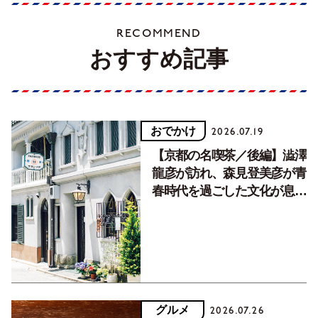
RECOMMEND
おすすめ記事
おでかけ
2026.07.19
【京都の名喫茶／後編】澁澤
龍彦が訪れ、森見登美彦が青
春時代を過ごした文化が息づ
く居場所。
グルメ
2026.07.26