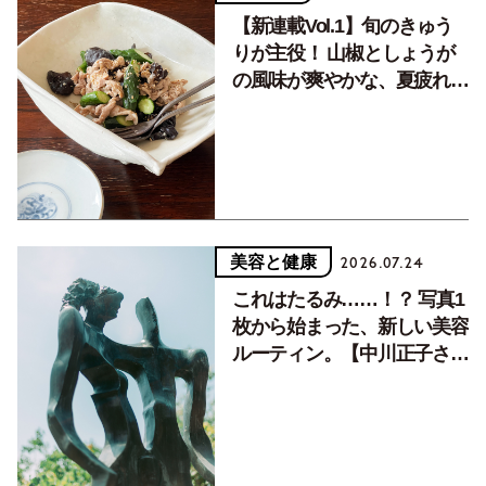
【新連載Vol.1】旬のきゅう
りが主役！ 山椒としょうが
の風味が爽やかな、夏疲れを
癒す10分おかず
美容と健康
2026.07.24
これはたるみ……！？ 写真1
枚から始まった、新しい美容
ルーティン。【中川正子さん
フォトエッセイVol.2】