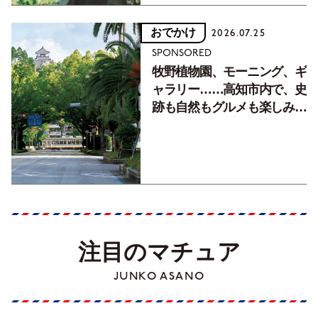
おでかけ
2026.07.25
SPONSORED
牧野植物園、モーニング、ギ
ャラリー……高知市内で、史
跡も自然もグルメも楽しみ尽
くす！【地元の本屋さんとつ
くった町歩きガイド／高知編
Part1】
注目のマチュア
JUNKO ASANO