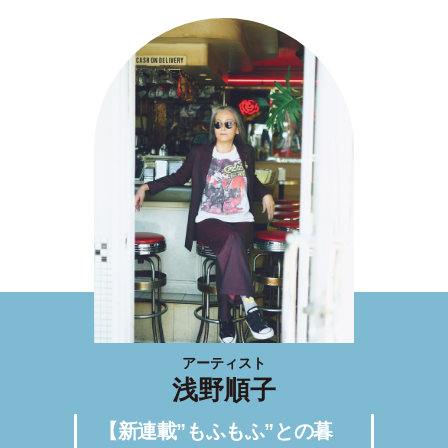
アーティスト
浅野順子
【新連載”もふもふ”との暮