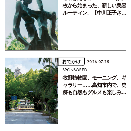
枚から始まった、新しい美容
ルーティン。【中川正子さん
フォトエッセイVol.2】
おでかけ
2026.07.25
SPONSORED
牧野植物園、モーニング、ギ
ャラリー……高知市内で、史
跡も自然もグルメも楽しみ尽
くす！【地元の本屋さんとつ
くった町歩きガイド／高知編
Part1】