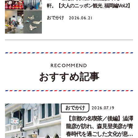
軒。【大人のニッポン観光_福岡編Vol.2】
おでかけ
2026.06.21
RECOMMEND
おすすめ記事
おでかけ
2026.07.19
【京都の名喫茶／後編】澁澤
龍彦が訪れ、森見登美彦が青
春時代を過ごした文化が息づ