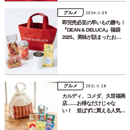
グルメ
2024.11.09
即完売必至の早いもの勝ち！
『DEAN & DELUCA』福袋
2025。美味が詰まったおせ
ちも予約受付中
グルメ
2021.11.28
カルディ、コメダ、久世福商
店……お得なだけじゃな
い！ 並ばずに買える人気フ
ードショップの福袋を一挙紹
介