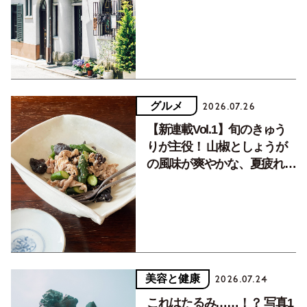
く居場所。
グルメ
2026.07.26
【新連載Vol.1】旬のきゅう
りが主役！ 山椒としょうが
の風味が爽やかな、夏疲れを
癒す10分おかず
美容と健康
2026.07.24
これはたるみ……！？ 写真1