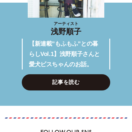
アーティスト
浅野順子
【新連載”もふもふ”との暮
らしVol.1】浅野順子さんと
愛犬ビスちゃんのお話。
記事を読む