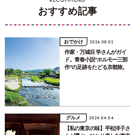
RECOMMEND
おすすめ記事
おでかけ
2026.08.02
作家・万城目 学さんがガイ
ド。青春小説”ホルモー三部
作”の足跡をたどる京都旅。
グルメ
2024.04.04
【私の東京の味】平松洋子さ