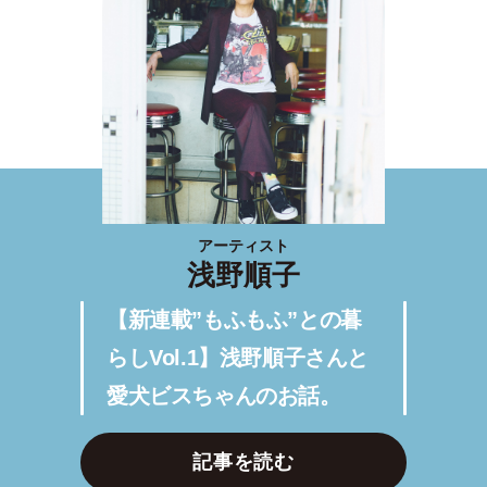
アーティスト
浅野順子
【新連載”もふもふ”との暮
らしVol.1】浅野順子さんと
愛犬ビスちゃんのお話。
記事を読む