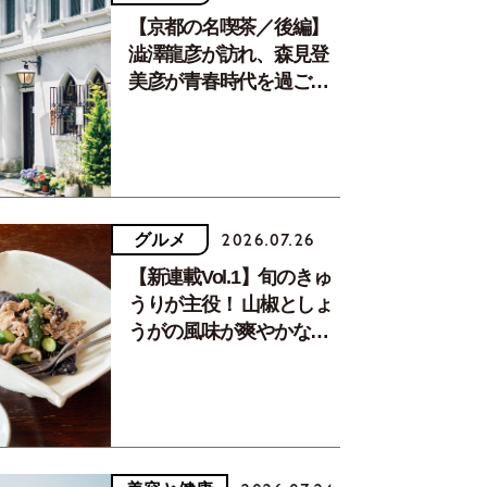
【京都の名喫茶／後編】
澁澤龍彦が訪れ、森見登
美彦が青春時代を過ごし
た文化が息づく居場所。
グルメ
2026.07.26
【新連載Vol.1】旬のきゅ
うりが主役！ 山椒としょ
うがの風味が爽やかな、
夏疲れを癒す10分おかず