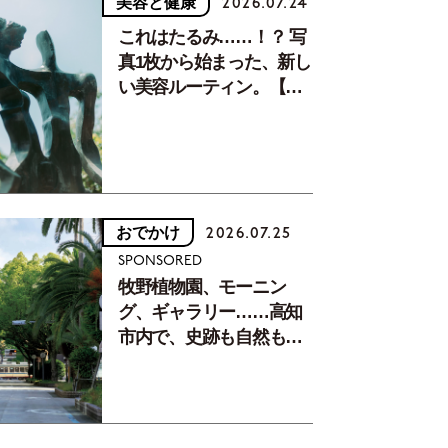
美容と健康
2026.07.24
これはたるみ……！？ 写
真1枚から始まった、新し
い美容ルーティン。【中
川正子さんフォトエッセ
イVol.2】
おでかけ
2026.07.25
SPONSORED
牧野植物園、モーニン
グ、ギャラリー……高知
市内で、史跡も自然もグ
ルメも楽しみ尽くす！
【地元の本屋さんとつく
った町歩きガイド／高知
編Part1】