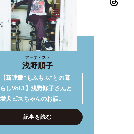
アーティスト
浅野順子
【新連載”もふもふ”との暮
らしVol.1】浅野順子さんと
愛犬ビスちゃんのお話。
記事を読む