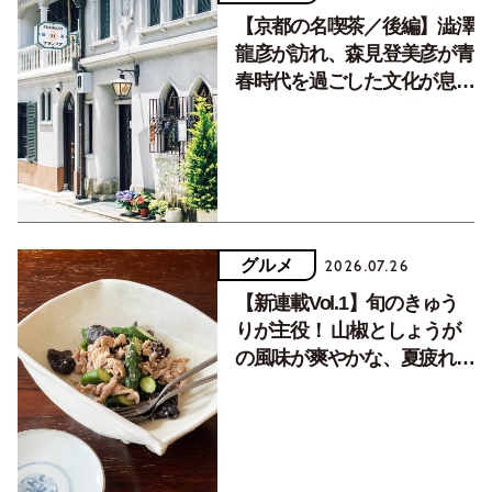
【京都の名喫茶／後編】澁澤
龍彦が訪れ、森見登美彦が青
春時代を過ごした文化が息づ
く居場所。
グルメ
2026.07.26
【新連載Vol.1】旬のきゅう
りが主役！ 山椒としょうが
の風味が爽やかな、夏疲れを
癒す10分おかず