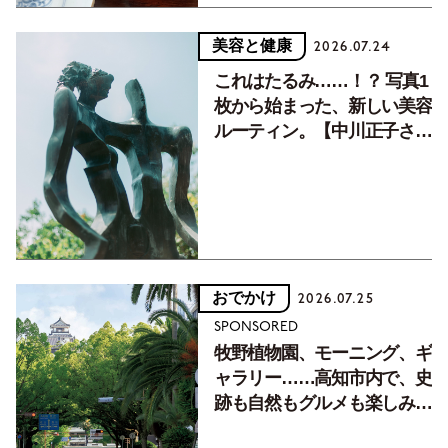
美容と健康
2026.07.24
これはたるみ……！？ 写真1
枚から始まった、新しい美容
ルーティン。【中川正子さん
フォトエッセイVol.2】
おでかけ
2026.07.25
SPONSORED
牧野植物園、モーニング、ギ
ャラリー……高知市内で、史
跡も自然もグルメも楽しみ尽
くす！【地元の本屋さんとつ