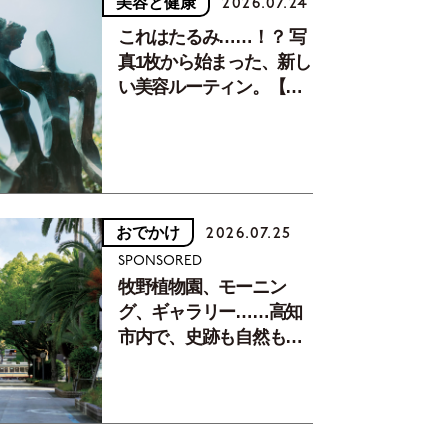
美容と健康
2026.07.24
これはたるみ……！？ 写
真1枚から始まった、新し
い美容ルーティン。【中
川正子さんフォトエッセ
イVol.2】
おでかけ
2026.07.25
SPONSORED
牧野植物園、モーニン
グ、ギャラリー……高知
市内で、史跡も自然もグ
ルメも楽しみ尽くす！
【地元の本屋さんとつく
った町歩きガイド／高知
編Part1】