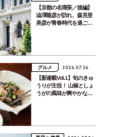
【京都の名喫茶／後編】
澁澤龍彦が訪れ、森見登
美彦が青春時代を過ごし
た文化が息づく居場所。
グルメ
2026.07.26
【新連載Vol.1】旬のきゅ
うりが主役！ 山椒としょ
うがの風味が爽やかな、
夏疲れを癒す10分おかず