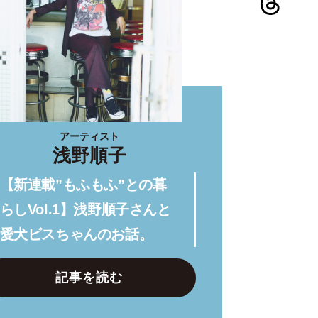
アーティスト
浅野順子
【新連載”もふもふ”との暮
らしVol.1】浅野順子さんと
愛犬ビスちゃんのお話。
記事を読む