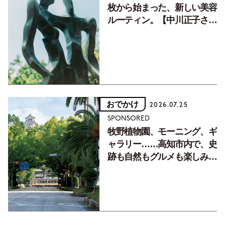
枚から始まった、新しい美容
ルーティン。【中川正子さん
フォトエッセイVol.2】
おでかけ
2026.07.25
SPONSORED
牧野植物園、モーニング、ギ
ャラリー……高知市内で、史
跡も自然もグルメも楽しみ尽
くす！【地元の本屋さんとつ
くった町歩きガイド／高知編
Part1】