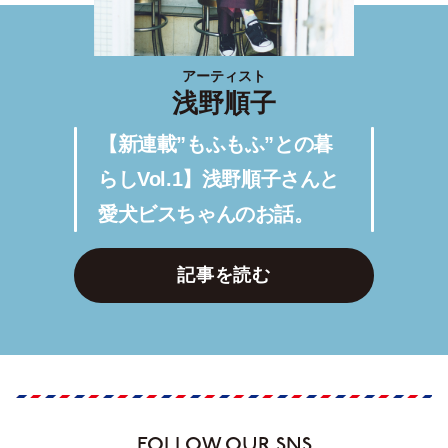
アーティスト
浅野順子
【新連載”もふもふ”との暮
らしVol.1】浅野順子さんと
愛犬ビスちゃんのお話。
記事を読む
FOLLOW OUR SNS