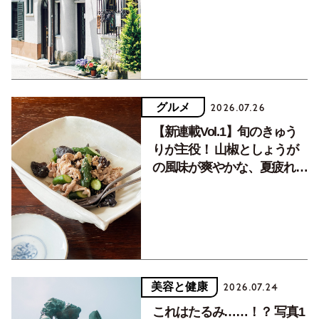
く居場所。
グルメ
2026.07.26
【新連載Vol.1】旬のきゅう
りが主役！ 山椒としょうが
の風味が爽やかな、夏疲れを
癒す10分おかず
美容と健康
2026.07.24
これはたるみ……！？ 写真1