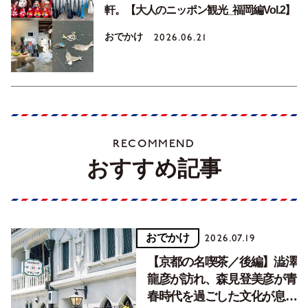
軒。【大人のニッポン観光_福岡編Vol.2】
おでかけ
2026.06.21
RECOMMEND
おすすめ記事
おでかけ
2026.07.19
【京都の名喫茶／後編】澁澤
龍彦が訪れ、森見登美彦が青
春時代を過ごした文化が息づ