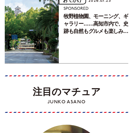
おでかけ
2026.07.25
SPONSORED
牧野植物園、モーニング、ギ
ャラリー……高知市内で、史
跡も自然もグルメも楽しみ尽
くす！【地元の本屋さんとつ
くった町歩きガイド／高知編
Part1】
注目のマチュア
JUNKO ASANO