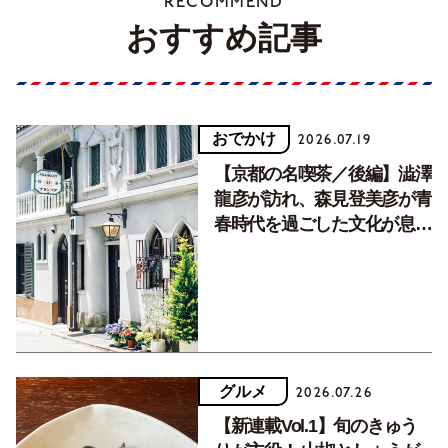
RECOMMEND
おすすめ記事
おでかけ
2026.07.19
【京都の名喫茶／後編】澁澤
龍彦が訪れ、森見登美彦が青
春時代を過ごした文化が息づ
く居場所。
グルメ
2026.07.26
【新連載Vol.1】旬のきゅう