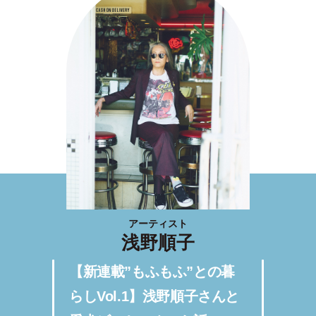
アーティスト
浅野順子
【新連載”もふもふ”との暮
らしVol.1】浅野順子さんと