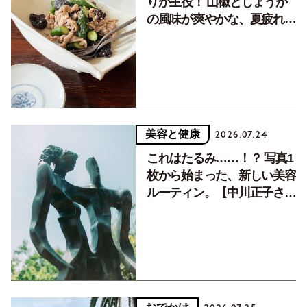
りが主役！ 山椒としょうが
の風味が爽やかな、夏疲れを
癒す10分おかず
美容と健康
2026.07.24
これはたるみ……！？ 写真1
枚から始まった、新しい美容
ルーティン。【中川正子さん
フォトエッセイVol.2】