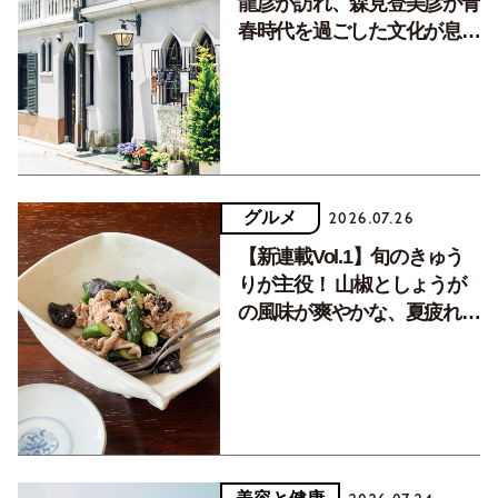
龍彦が訪れ、森見登美彦が青
春時代を過ごした文化が息づ
く居場所。
グルメ
2026.07.26
【新連載Vol.1】旬のきゅう
りが主役！ 山椒としょうが
の風味が爽やかな、夏疲れを
癒す10分おかず