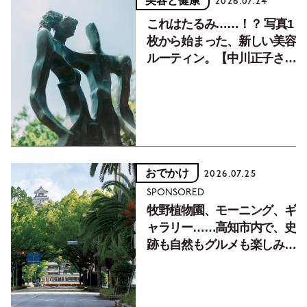
美容と健康
2026.07.24
これはたるみ……！？ 写真1
枚から始まった、新しい美容
ルーティン。【中川正子さん
フォトエッセイVol.2】
おでかけ
2026.07.25
SPONSORED
牧野植物園、モーニング、ギ
ャラリー……高知市内で、史
跡も自然もグルメも楽しみ尽
くす！【地元の本屋さんとつ
くった町歩きガイド／高知編
Part1】