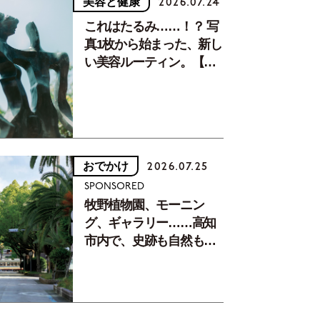
美容と健康
2026.07.24
これはたるみ……！？ 写
真1枚から始まった、新し
い美容ルーティン。【中
川正子さんフォトエッセ
イVol.2】
おでかけ
2026.07.25
SPONSORED
牧野植物園、モーニン
グ、ギャラリー……高知
市内で、史跡も自然もグ
ルメも楽しみ尽くす！
【地元の本屋さんとつく
った町歩きガイド／高知
編Part1】