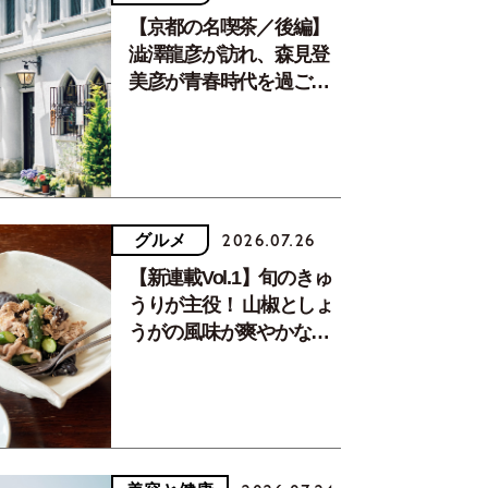
【京都の名喫茶／後編】
澁澤龍彦が訪れ、森見登
美彦が青春時代を過ごし
た文化が息づく居場所。
グルメ
2026.07.26
【新連載Vol.1】旬のきゅ
うりが主役！ 山椒としょ
うがの風味が爽やかな、
夏疲れを癒す10分おかず