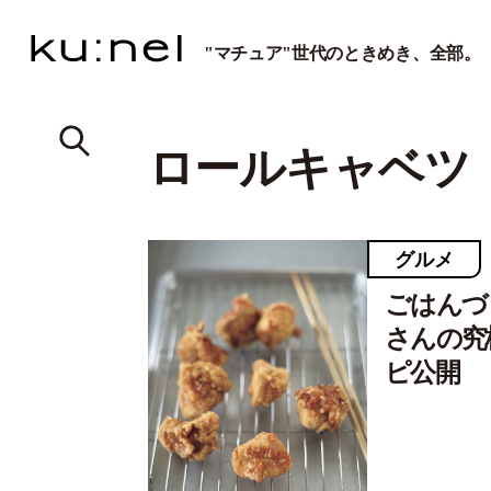
"マチュア"世代のときめき、全部。
ロールキャベツ
グルメ
ごはんづ
さんの究
ピ公開