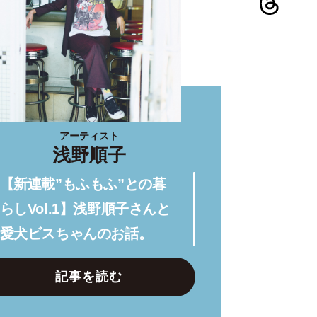
アーティスト
浅野順子
【新連載”もふもふ”との暮
らしVol.1】浅野順子さんと
愛犬ビスちゃんのお話。
記事を読む