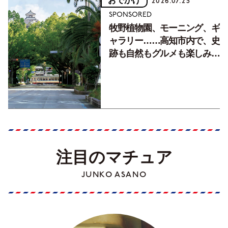
おでかけ
2026.07.25
SPONSORED
牧野植物園、モーニング、ギ
ャラリー……高知市内で、史
跡も自然もグルメも楽しみ尽
くす！【地元の本屋さんとつ
くった町歩きガイド／高知編
Part1】
注目のマチュア
JUNKO ASANO