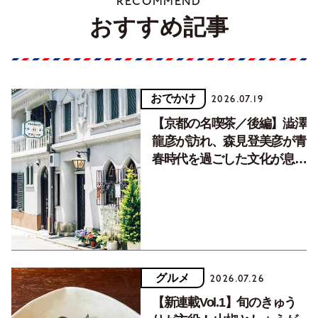
RECOMMEND
おすすめ記事
おでかけ
2026.07.19
【京都の名喫茶／後編】澁澤
龍彦が訪れ、森見登美彦が青
春時代を過ごした文化が息づ
く居場所。
グルメ
2026.07.26
【新連載Vol.1】旬のきゅう