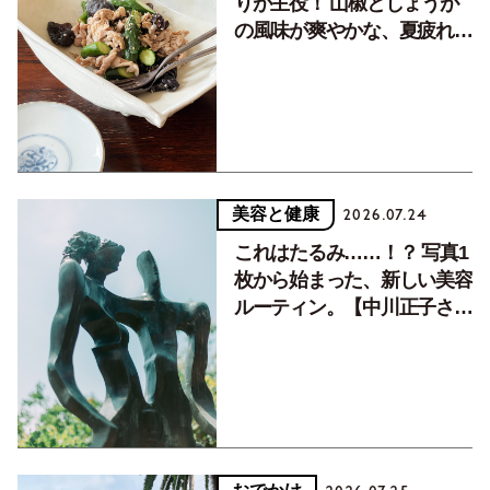
りが主役！ 山椒としょうが
の風味が爽やかな、夏疲れを
癒す10分おかず
美容と健康
2026.07.24
これはたるみ……！？ 写真1
枚から始まった、新しい美容
ルーティン。【中川正子さん
フォトエッセイVol.2】