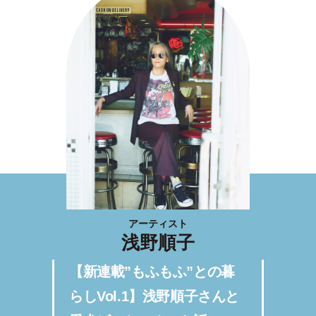
アーティスト
浅野順子
【新連載”もふもふ”との暮
らしVol.1】浅野順子さんと