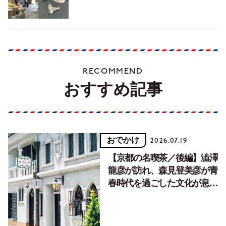
RECOMMEND
おすすめ記事
おでかけ
2026.07.19
【京都の名喫茶／後編】澁澤
龍彦が訪れ、森見登美彦が青
春時代を過ごした文化が息づ
く居場所。