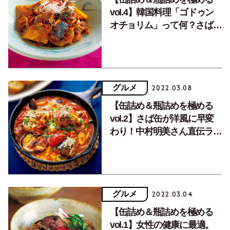
vol.4】韓国料理「ゴドゥン
オチョリム」って何？さば缶
でささっと、レパートリーが
増えてうれしい！
グルメ
2022.03.08
【缶詰め＆瓶詰めを極める
vol.2】さば缶が洋風に早変
わり！中村明美さん直伝ラタ
トゥイユチーズ焼き。
グルメ
2022.03.04
【缶詰め＆瓶詰めを極める
vol.1】女性の健康に最適。