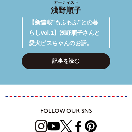
アーティスト
浅野順子
【新連載”もふもふ”との暮
らしVol.1】浅野順子さんと
愛犬ビスちゃんのお話。
記事を読む
FOLLOW OUR SNS