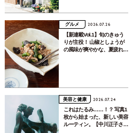
グルメ
2026.07.26
【新連載Vol.1】旬のきゅう
りが主役！ 山椒としょうが
の風味が爽やかな、夏疲れを
癒す10分おかず
美容と健康
2026.07.24
これはたるみ……！？ 写真1
枚から始まった、新しい美容
ルーティン。【中川正子さん
フォトエッセイVol.2】