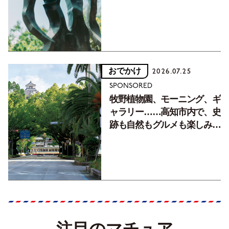
おでかけ
2026.07.25
SPONSORED
牧野植物園、モーニング、ギ
ャラリー……高知市内で、史
跡も自然もグルメも楽しみ尽
くす！【地元の本屋さんとつ
くった町歩きガイド／高知編
Part1】