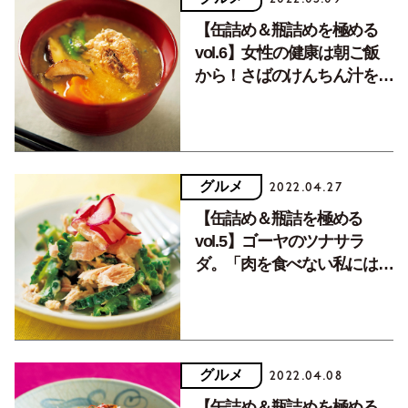
【缶詰め＆瓶詰めを極める
vol.6】女性の健康は朝ご飯
から！さばのけんちん汁をぐ
っと美味しくする秘密とは。
グルメ
2022.04.27
【缶詰め＆瓶詰を極める
vol.5】ゴーヤのツナサラ
ダ。「肉を食べない私には、
ツナ缶は大切なたんぱく源で
す」
グルメ
2022.04.08
【缶詰め＆瓶詰めを極める