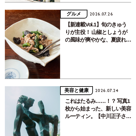
グルメ
2026.07.26
【新連載Vol.1】旬のきゅう
りが主役！ 山椒としょうが
の風味が爽やかな、夏疲れを
癒す10分おかず
美容と健康
2026.07.24
これはたるみ……！？ 写真1
枚から始まった、新しい美容
ルーティン。【中川正子さん
フォトエッセイVol.2】