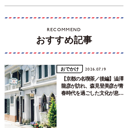
RECOMMEND
おすすめ記事
おでかけ
2026.07.19
【京都の名喫茶／後編】澁澤
龍彦が訪れ、森見登美彦が青
春時代を過ごした文化が息づ
く居場所。