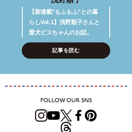
【新連載”もふもふ”との暮
らしVol.1】浅野順子さんと
愛犬ビスちゃんのお話。
記事を読む
FOLLOW OUR SNS