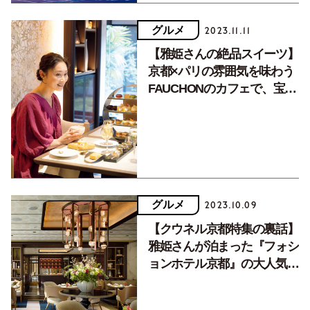
グルメ
2023.11.11
【雅姫さんの絶品スイーツ】
京都×パリの雰囲気を味わう
FAUCHONのカフェで、宝石
のようなお菓子を味わう
グルメ
2023.10.09
【クウネル京都特集の裏話】
雅姫さんが泊まった『フォシ
ョンホテル京都』の大人気ア
フタヌーンティーとは？