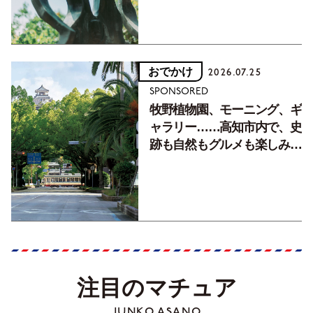
おでかけ
2026.07.25
SPONSORED
牧野植物園、モーニング、ギ
ャラリー……高知市内で、史
跡も自然もグルメも楽しみ尽
くす！【地元の本屋さんとつ
くった町歩きガイド／高知編
Part1】
注目のマチュア
JUNKO ASANO