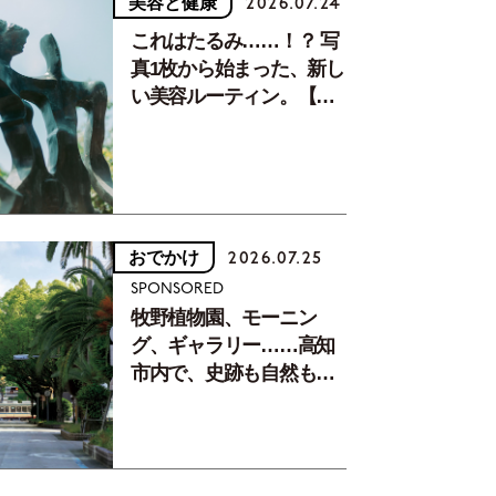
美容と健康
2026.07.24
これはたるみ……！？ 写
真1枚から始まった、新し
い美容ルーティン。【中
川正子さんフォトエッセ
イVol.2】
おでかけ
2026.07.25
SPONSORED
牧野植物園、モーニン
グ、ギャラリー……高知
市内で、史跡も自然もグ
ルメも楽しみ尽くす！
【地元の本屋さんとつく
った町歩きガイド／高知
編Part1】