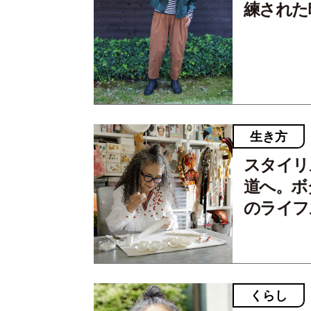
練された
生き方
スタイリ
道へ。ボ
のライフ
くらし