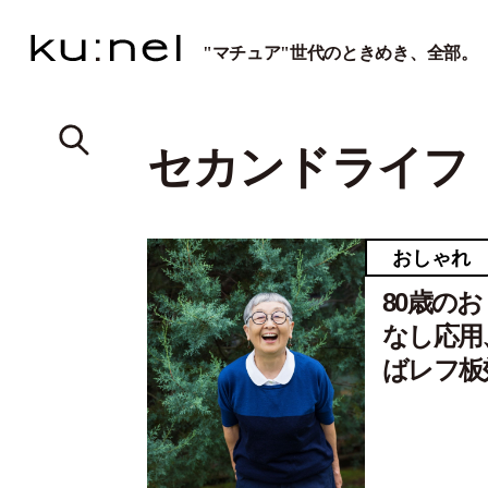
"マチュア"世代のときめき、全部。
セカンドライフ
おしゃれ
80歳の
なし応用
ばレフ板