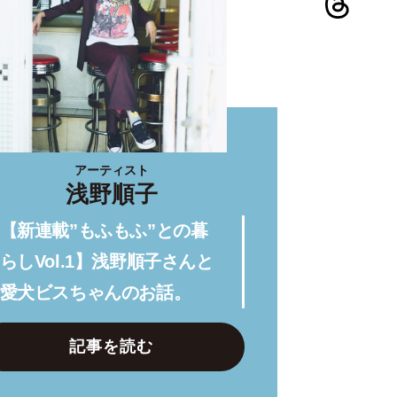
アーティスト
浅野順子
【新連載”もふもふ”との暮
らしVol.1】浅野順子さんと
愛犬ビスちゃんのお話。
記事を読む