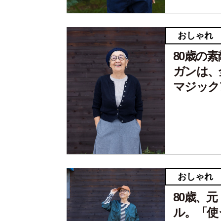
おしゃれ
80歳の
ガンは、
マジック
おしゃれ
80歳、
ル。「使