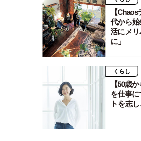
【Cha
代から始
活にメリ
に」
くらし
【50歳
を仕事にす
トを志し