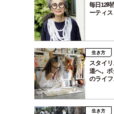
毎日12
ーティス
生き方
スタイリ
道へ。ボ
のライフ
生き方