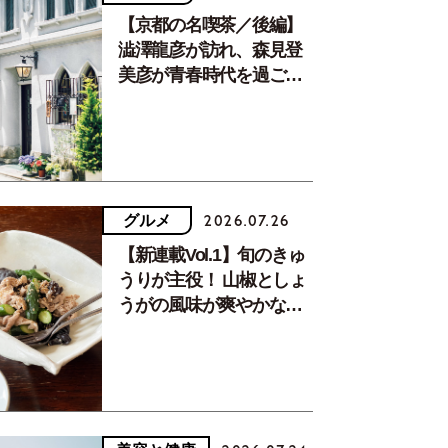
【京都の名喫茶／後編】
澁澤龍彦が訪れ、森見登
美彦が青春時代を過ごし
た文化が息づく居場所。
グルメ
2026.07.26
【新連載Vol.1】旬のきゅ
うりが主役！ 山椒としょ
うがの風味が爽やかな、
夏疲れを癒す10分おかず