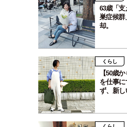
63歳「
巣症候群
却。
くらし
【50歳
を仕事にす
ず、新し
くらし