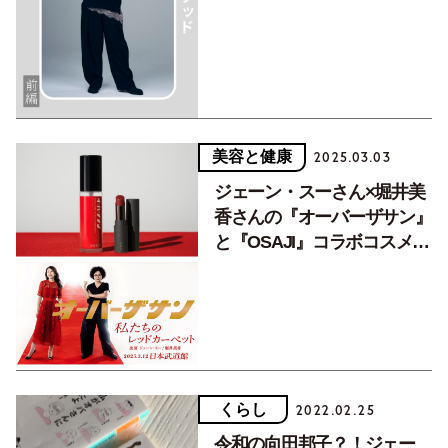
階を、ビジネスライクに乗り
切る
美容と健康
2025.03.03
ジェーン・スーさん×堀井美
香さんの『オーバーザサン』
と『OSAJI』コラボコスメが
マチュア世代のお守り的存在
に
くらし
2022.02.25
令和の向田邦子？！ジェー