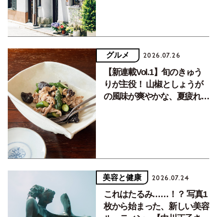
グルメ
2026.07.26
【新連載Vol.1】旬のきゅう
りが主役！ 山椒としょうが
の風味が爽やかな、夏疲れを
癒す10分おかず
美容と健康
2026.07.24
これはたるみ……！？ 写真1
枚から始まった、新しい美容