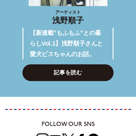
アーティスト
浅野順子
【新連載”もふもふ”との暮
らしVol.1】浅野順子さんと
愛犬ビスちゃんのお話。
記事を読む
FOLLOW OUR SNS