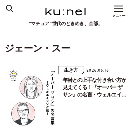
メニュー
"マチュア"世代のときめき、全部。
ジェーン・スー
生き方
2026.06.18
年齢との上手な付き合い方が
見えてくる！『オーバー ザ
サン』の名言・ウェルエイジ
ング編【Vol.３】