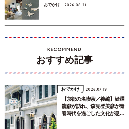
おでかけ
2026.06.21
RECOMMEND
おすすめ記事
おでかけ
2026.07.19
【京都の名喫茶／後編】澁澤
龍彦が訪れ、森見登美彦が青
春時代を過ごした文化が息づ
く居場所。