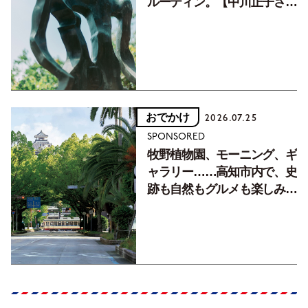
ルーティン。【中川正子さん
フォトエッセイVol.2】
おでかけ
2026.07.25
SPONSORED
牧野植物園、モーニング、ギ
ャラリー……高知市内で、史
跡も自然もグルメも楽しみ尽
くす！【地元の本屋さんとつ
くった町歩きガイド／高知編
Part1】