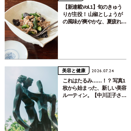
【新連載Vol.1】旬のきゅう
りが主役！ 山椒としょうが
の風味が爽やかな、夏疲れを
癒す10分おかず
美容と健康
2026.07.24
これはたるみ……！？ 写真1
枚から始まった、新しい美容
ルーティン。【中川正子さん
フォトエッセイVol.2】