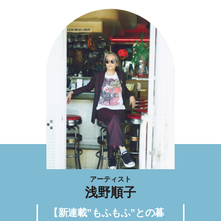
アーティスト
浅野順子
【新連載”もふもふ”との暮