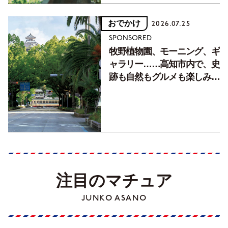
おでかけ
2026.07.25
SPONSORED
牧野植物園、モーニング、ギ
ャラリー……高知市内で、史
跡も自然もグルメも楽しみ尽
くす！【地元の本屋さんとつ
くった町歩きガイド／高知編
Part1】
注目のマチュア
JUNKO ASANO