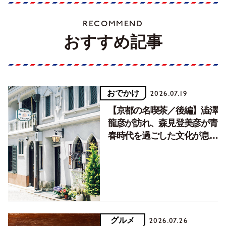
RECOMMEND
おすすめ記事
おでかけ
2026.07.19
【京都の名喫茶／後編】澁澤
龍彦が訪れ、森見登美彦が青
春時代を過ごした文化が息づ
く居場所。
グルメ
2026.07.26