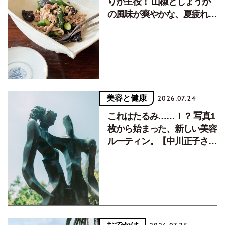
りが主役！ 山椒としょうが
の風味が爽やかな、夏疲れを
癒す10分おかず
美容と健康
2026.07.24
これはたるみ……！？ 写真1
枚から始まった、新しい美容
ルーティン。【中川正子さん
フォトエッセイVol.2】