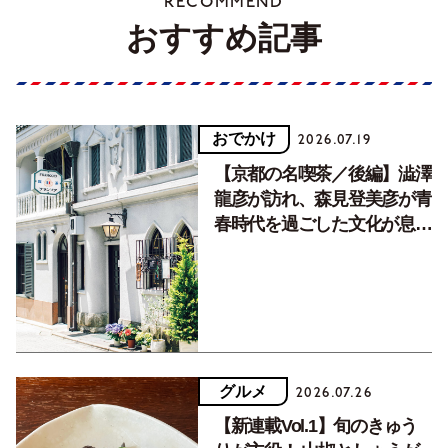
RECOMMEND
おすすめ記事
おでかけ
2026.07.19
【京都の名喫茶／後編】澁澤
龍彦が訪れ、森見登美彦が青
春時代を過ごした文化が息づ
く居場所。
グルメ
2026.07.26
【新連載Vol.1】旬のきゅう