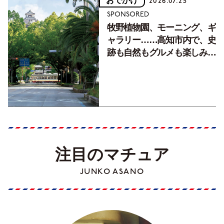
おでかけ
2026.07.25
SPONSORED
牧野植物園、モーニング、ギ
ャラリー……高知市内で、史
跡も自然もグルメも楽しみ尽
くす！【地元の本屋さんとつ
くった町歩きガイド／高知編
Part1】
注目のマチュア
JUNKO ASANO