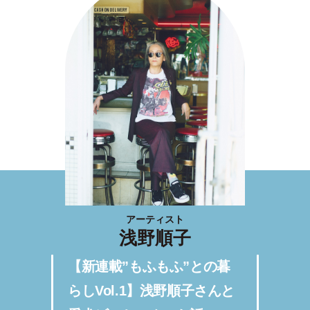
アーティスト
浅野順子
【新連載”もふもふ”との暮
らしVol.1】浅野順子さんと