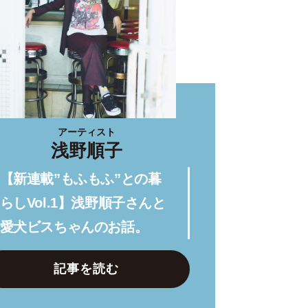
アーティスト
浅野順子
【新連載”もふもふ”との暮
らしVol.1】浅野順子さんと
愛犬ビスちゃんのお話。
記事を読む