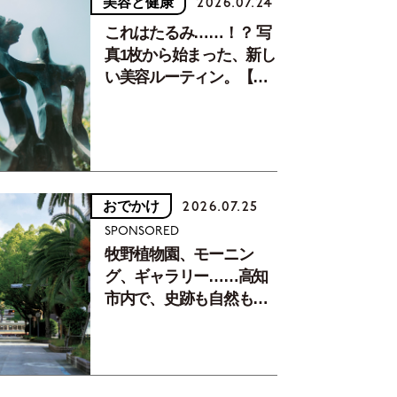
美容と健康
2026.07.24
これはたるみ……！？ 写
真1枚から始まった、新し
い美容ルーティン。【中
川正子さんフォトエッセ
イVol.2】
おでかけ
2026.07.25
SPONSORED
牧野植物園、モーニン
グ、ギャラリー……高知
市内で、史跡も自然もグ
ルメも楽しみ尽くす！
【地元の本屋さんとつく
った町歩きガイド／高知
編Part1】