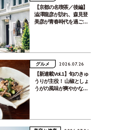
【京都の名喫茶／後編】
澁澤龍彦が訪れ、森見登
美彦が青春時代を過ごし
た文化が息づく居場所。
グルメ
2026.07.26
【新連載Vol.1】旬のきゅ
うりが主役！ 山椒としょ
うがの風味が爽やかな、
夏疲れを癒す10分おかず