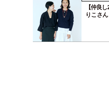
【仲良し
りこさん