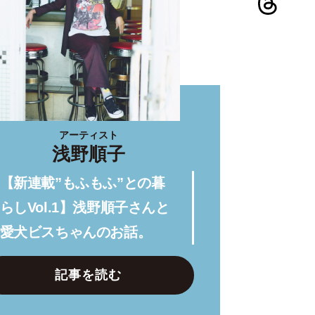
アーティスト
浅野順子
【新連載”もふもふ”との暮
らしVol.1】浅野順子さんと
愛犬ビスちゃんのお話。
記事を読む