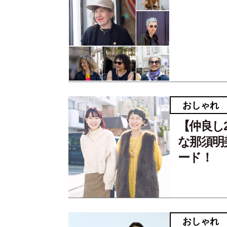
おしゃれ
【仲良し
な那須明
ード！
おしゃれ