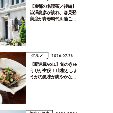
【京都の名喫茶／後編】
澁澤龍彦が訪れ、森見登
美彦が青春時代を過ごし
た文化が息づく居場所。
グルメ
2026.07.26
【新連載Vol.1】旬のきゅ
うりが主役！ 山椒としょ
うがの風味が爽やかな、
夏疲れを癒す10分おかず