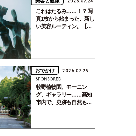
美容と健康
2026.07.24
これはたるみ……！？ 写
真1枚から始まった、新し
い美容ルーティン。【中
川正子さんフォトエッセ
イVol.2】
おでかけ
2026.07.25
SPONSORED
牧野植物園、モーニン
グ、ギャラリー……高知
市内で、史跡も自然もグ
ルメも楽しみ尽くす！
【地元の本屋さんとつく
った町歩きガイド／高知
編Part1】