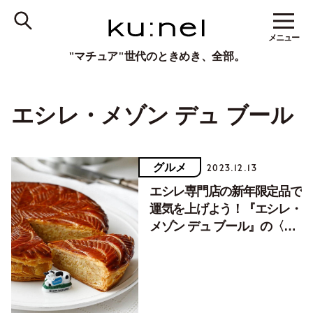
メニュー
"マチュア"世代のときめき、全部。
エシレ・メゾン デュ ブール
グルメ
2023.12.13
エシレ専門店の新年限定品で
運気を上げよう！『エシレ・
メゾン デュ ブール』の〈ガ
レット・デ・ロワ〉