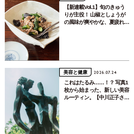
【新連載Vol.1】旬のきゅう
りが主役！ 山椒としょうが
の風味が爽やかな、夏疲れを
癒す10分おかず
美容と健康
2026.07.24
これはたるみ……！？ 写真1
枚から始まった、新しい美容
ルーティン。【中川正子さん
フォトエッセイVol.2】