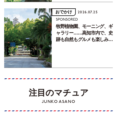
おでかけ
2026.07.25
SPONSORED
牧野植物園、モーニング、ギ
ャラリー……高知市内で、史
跡も自然もグルメも楽しみ尽
くす！【地元の本屋さんとつ
くった町歩きガイド／高知編
Part1】
注目のマチュア
JUNKO ASANO