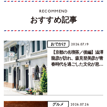
RECOMMEND
おすすめ記事
おでかけ
2026.07.19
【京都の名喫茶／後編】澁澤
龍彦が訪れ、森見登美彦が青
春時代を過ごした文化が息づ
く居場所。
グルメ
2026.07.26