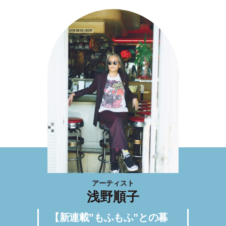
アーティスト
浅野順子
【新連載”もふもふ”との暮